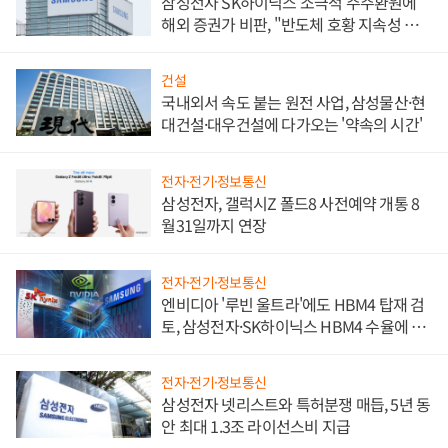
삼성전자 SK하이닉스 소극적 주주환원에
해외 증권가 비판, "반도체 호황 지속성 의
문"
건설
국내외서 속도 붙는 원전 사업, 삼성물산·현
대건설·대우건설에 다가오는 '약속의 시간'
전자·전기·정보통신
삼성전자, 갤럭시Z 폴드8 사전예약 개통 8
월31일까지 연장
전자·전기·정보통신
엔비디아 '루빈 울트라'에도 HBM4 탑재 검
토, 삼성전자·SK하이닉스 HBM4 수율에 주
도권 갈린다
전자·전기·정보통신
삼성전자 넷리스트와 특허분쟁 매듭, 5년 동
안 최대 1.3조 라이선스비 지급