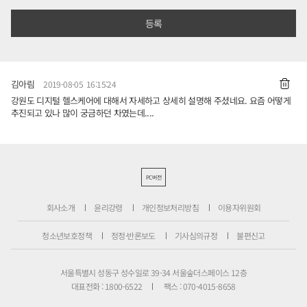
김아림
2019-08-05 16:15:24
강원도 디지털 헬스케어에 대해서 자세하고 상세히 설명해 주셨네요. 요즘 어떻게
추진되고 있나 많이 궁금하던 차였는데....
PC버전
회사소개
윤리강령
개인정보처리방침
이용자위원회
청소년보호정책
정정·반론보도
기사심의규정
불편신고
서울특별시 성동구 성수일로 39-34 서울숲더스페이스 12층
대표전화 : 1800-6522
팩스 : 070-4015-8658