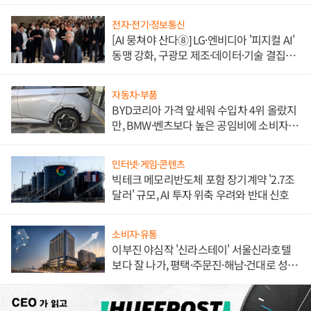
전자·전기·정보통신
[AI 뭉쳐야 산다⑧] LG·엔비디아 '피지컬 AI'
동맹 강화, 구광모 제조·데이터·기술 결집
해 종합 로보틱스 기업으로
자동차·부품
BYD코리아 가격 앞세워 수입차 4위 올랐지
만, BMW·벤츠보다 높은 공임비에 소비자
불만 폭발
인터넷·게임·콘텐츠
빅테크 메모리반도체 포함 장기계약 '2.7조
달러' 규모, AI 투자 위축 우려와 반대 신호
소비자·유통
이부진 야심작 '신라스테이' 서울신라호텔
보다 잘 나가, 평택·주문진·해남·건대로 성
장판 더 넓힌다