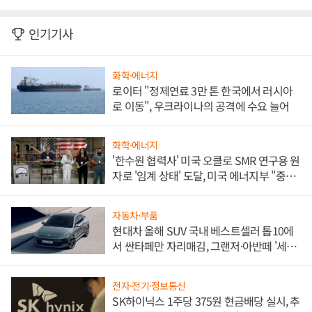
인기기사
화학·에너지
로이터 "정제연료 3만 톤 한국에서 러시아
로 이동", 우크라이나의 공격에 수요 늘어
화학·에너지
'한수원 협력사' 미국 오클로 SMR 연구용 원
자로 '임계 상태' 도달, 미국 에너지부 "중요
한 이정표"
자동차·부품
현대차 올해 SUV 국내 베스트셀러 톱10에
서 싼타페만 자리매김, 그랜저·아반떼 '세단
쌍끌이'로 내수 방어
전자·전기·정보통신
SK하이닉스 1주당 375원 현금배당 실시, 추