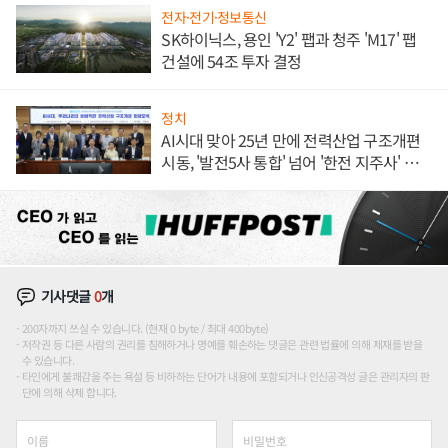
전자·전기·정보통신
SK하이닉스, 용인 'Y2' 팹과 청주 'M17' 팹
건설에 54조 투자 결정
정치
AI시대 맞아 25년 만에 전력산업 구조개편
시동, '발전5사 통합' 넘어 '한전 지주사' 재편
론도
기사댓글
0
개
200자까지 쓰실 수 있습니다. (현재 0 byte / 최대 400byte)
저작권 등 다른 사람의 권리를 침해하거나 명예를 훼손하는 댓글은 관련 법률에 의해 제재를 받을
수 있습니다.
타인에게 불쾌감을 주는 욕설 등 비하하는 단어가 내용에 포함되거나 인신공격성 글은 관리자의 판
단에 의해 삭제 합니다.