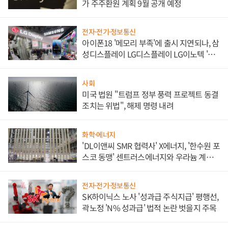
가 주주환원 계획 9월 공개 예정
전자·전기·정보통신
아이폰18 '메모리 부족'에 출시 지연되나, 삼
성디스플레이 LG디스플레이 LG이노텍 '탈
애플' 수익 다각화 속도
사회
미국 법원 "트럼프 정부 풍력 프로젝트 동결
조치는 위법", 해제 명령 내려
화학·에너지
'DL이앤씨 SMR 협력사' X에너지, '한수원 포
스코 동맹' 센트러스에너지와 우라늄 계약
체결
전자·전기·정보통신
SK하이닉스 노사 '성과급 주식지급' 평행선,
곽노정 'N% 성과급' 법적 논란 벗을지 주목