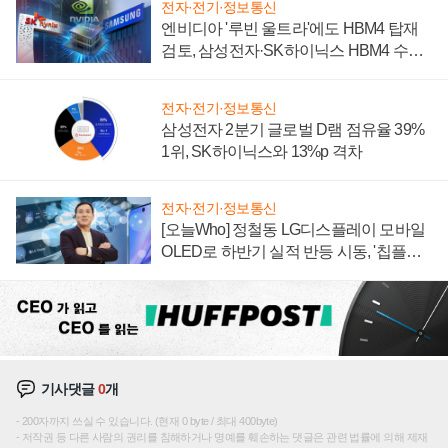
전자·전기·정보통신
엔비디아 '루빈 울트라'에도 HBM4 탑재
검토, 삼성전자·SK하이닉스 HBM4 수율
에 주도권 갈린다
전자·전기·정보통신
삼성전자 2분기 글로벌 D램 점유율 39%
1위, SK하이닉스와 13%p 격차
전자·전기·정보통신
[오늘Who] 정철동 LG디스플레이 모바일
OLED로 하반기 실적 반등 시동, '칩플레
이션'에 가격 인하 압박은 부담
기사댓글
0
개
200자까지 쓰실 수 있습니다. (현재 0 byte / 최대 400byte)
저작권 등 다른 사람의 권리를 침해하거나 명예를 훼손하는 댓글은 관련 법률에 의해 제재