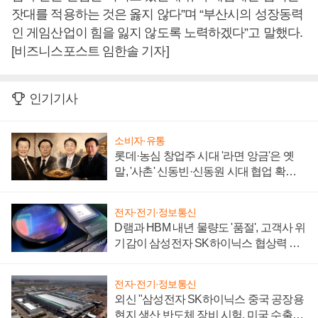
잣대를 적용하는 것은 옳지 않다”며 “부산시의 성장동력
인 게임산업이 힘을 잃지 않도록 노력하겠다”고 말했다.
[비즈니스포스트 임한솔 기자]
인기기사
소비자·유통
롯데·농심 창업주 시대 '라면 앙금'은 옛
말, '사촌' 신동빈·신동원 시대 협업 확대
일로
전자·전기·정보통신
D램과 HBM 내년 물량도 '품절', 고객사 위
기감이 삼성전자 SK하이닉스 협상력 더
키워
전자·전기·정보통신
외신 "삼성전자 SK하이닉스 중국 공장용
현지 생산 반도체 장비 시험, 미국 수출통