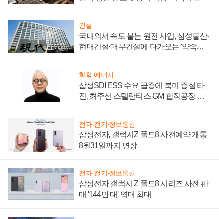
제 대비"
건설
국내외서 속도 붙는 원전 사업, 삼성물산·
현대건설·대우건설에 다가오는 '약속의
시간'
화학·에너지
삼성SDI ESS 수요 급증에 북미 증설 타
진, 최주선 스텔란티스·GM 합작공장 건
설 재추진하나
전자·전기·정보통신
삼성전자, 갤럭시Z 폴드8 사전예약 개통
8월31일까지 연장
전자·전기·정보통신
삼성전자 갤럭시 Z 폴드8 시리즈 사전 판
매 '144만 대' 역대 최대