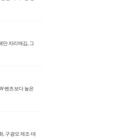
페만 자리매김, 그
MW·벤츠보다 높은
강화, 구광모 제조·데