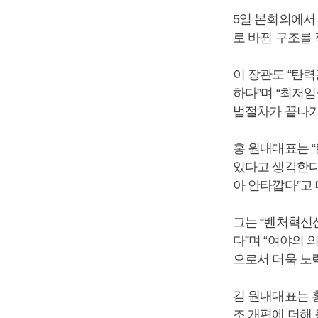
5일 본회의에서
로 바뀐 구조를
이 장관도 “탄
하다”며 “최저
법절차가 끝나기
홍 원내대표는 
있다고 생각한다
아 안타깝다”고
그는 “벤처혁신
다”며 “여야의
으로서 더욱 노
김 원내대표는 
조 개편에 더해