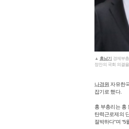
▲
홍남기
경제부총
정안의 국회 의결을
나경원
자유한국
잡기로 했다.
홍 부총리는 홍
탄력근로제의 단
절박하다”며 “5