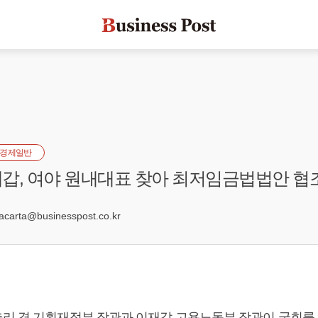
경제일반
갑, 여야 원내대표 찾아 최저임금법법안 협
2
arta@businesspost.co.kr
리 겸 기획재정부 장관과
이재갑
고용노동부 장관이 국회를