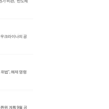
가 비판, "반도체
, 우크라이나의 공
위법", 해제 명령
주환원 계획 9월 공