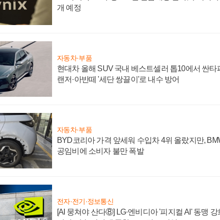
개 예정
자동차·부품
현대차 올해 SUV 국내 베스트셀러 톱10에서 싼타
랜저·아반떼 '세단 쌍끌이'로 내수 방어
자동차·부품
BYD코리아 가격 앞세워 수입차 4위 올랐지만, B
공임비에 소비자 불만 폭발
전자·전기·정보통신
[AI 뭉쳐야 산다⑧] LG·엔비디아 '피지컬 AI' 동맹 