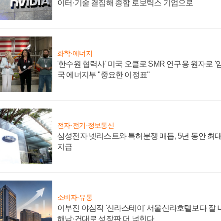
이터·기술 결집해 종합 로보틱스 기업으로
화학·에너지
'한수원 협력사' 미국 오클로 SMR 연구용 원자로 '임
국 에너지부 "중요한 이정표"
전자·전기·정보통신
삼성전자 넷리스트와 특허분쟁 매듭, 5년 동안 최대
지급
소비자·유통
이부진 야심작 '신라스테이' 서울신라호텔보다 잘 나
해남·건대로 성장판 더 넓힌다