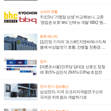
소비자·유통
치킨3사 '가맹점 상생' 비교해보니, 교촌
'영업권 보호'·bhc '신메뉴 개발'·BBQ '원가
부담'
화학·에너지
[김민정 기자의 '코스뽀'] 지엔씨에너지 AI
붐에 비상발전기 호황, 안병철 친환경 에
너지 발전전문기업 향한다
정치
[여론조사꽃] 민주당 당대표 선호도 정청
래 30.5%·김민석 29.6%, 0.9%p 초접전
전자·전기·정보통신
삼성전자, 미국 오크리지국립연구소와
극저온 히트펌프 개발하기로