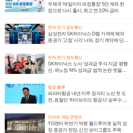
우체국 '매일이자 파킹통장' 5만 계좌 한
정으로 다시 출시, 최고 연 2.0% 금리
전자·전기·정보통신
삼성전자 SK하이닉스 D램 가격에 해외
증권가 '고점' 시각 나와, 장기 계약에 단점
부각
전자·전기·정보통신
SK하이닉스 노사 '성과급 주식 지급' 평행
선, 곽노정 'N% 성과급' 법적 논란 벗을지
주목
항공·물류
파라타항공 내년 미주 장거리 노선 첫 도
전, 윤철민 '하이브리드 항공사' 승부수 통
할까
인터넷·게임·콘텐츠
YG엔터 하반기 빅뱅 월드투어로 실적 성
장 증권가 전망, 신인 보이그룹도 주목