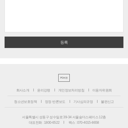
PC버전
회사소개
윤리강령
개인정보처리방침
이용자위원회
청소년보호정책
정정·반론보도
기사심의규정
불편신고
서울특별시 성동구 성수일로 39-34 서울숲더스페이스 12층
대표전화 : 1800-6522
팩스 : 070-4015-8658