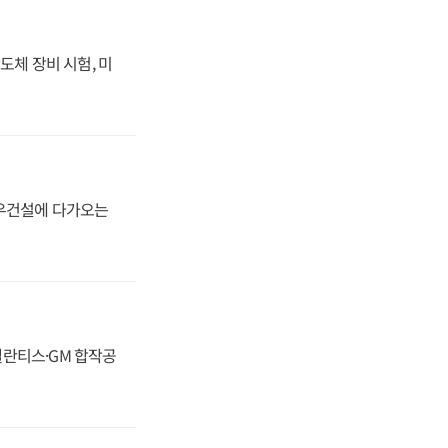
도체 장비 시험, 미
대우건설에 다가오는
스텔란티스·GM 합작공