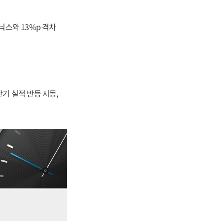
닉스와 13%p 격차
반기 실적 반등 시동,