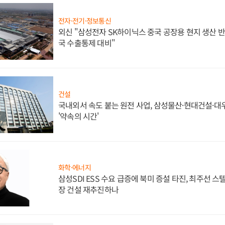
전자·전기·정보통신
외신 "삼성전자 SK하이닉스 중국 공장용 현지 생산 반
국 수출통제 대비"
건설
국내외서 속도 붙는 원전 사업, 삼성물산·현대건설·
'약속의 시간'
화학·에너지
삼성SDI ESS 수요 급증에 북미 증설 타진, 최주선 
장 건설 재추진하나