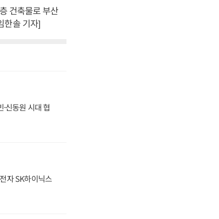
고층 건축물로 부산
임한솔 기자]
동빈·신동원 시대 협
성전자 SK하이닉스