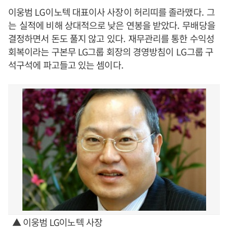
이웅범
LG
이노텍 대표이사 사장이 허리띠를 졸라맸다
. 그
는
실적에 비해 상대적으로 낮은 연봉을 받았다
.
무배당을
결정하면서 돈도 풀지 않고 있다
.
재무관리를 통한 수익성
회복이라는 구본무 LG그룹 회장의 경영방침이
LG
그룹 구
석구석에 파고들고 있는 셈이다
.
▲ 이웅범 LG이노텍 사장