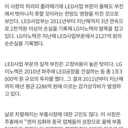
이 사장의 허리띠 졸라매기에
LED
사업 부문이 올해도 부진
에서 벗어나지 못할 것이라는 전망도 영향을 끼친 것으로
보인다
. LED
사업부는
2011
년부터 지난해까지
3
년 연속으
로
2천
억원 이상의 손실을 기록해
LG
이노텍의 발목을 잡고
있다
. LG
이노텍은 지난해
LED
사업부문에서
2127
억 원의
순손실을 기록했다
.
LED
사업 부문의 실적 부진은 고정비용이 높은 탓이다
. LG
이노텍은
2010
년 파주에
LED
공장을 건설하는 등 총
1
조
3
000
억 원 규모의 투자를 했다
.
그 결과
2011
년부터 지난해
까지 매년 평균
2286
억 원에 이르는 감가상각비가 발생하
고 있다
.
날로 치열해지는 부품시장에 대한 고민도 많다
.
이 사장은
주총에서
“
엔저 심화와 중국 업체들의 성장으로 올해 부품