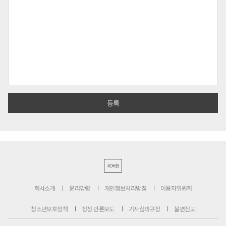
PC버전
회사소개
윤리강령
개인정보처리방침
이용자위원회
청소년보호정책
정정·반론보도
기사심의규정
불편신고