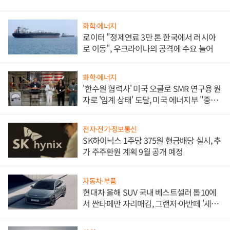
화학·에너지
로이터 "정제연료 3만 톤 한국에서 러시아
로 이동", 우크라이나의 공격에 수요 늘어
화학·에너지
'한수원 협력사' 미국 오클로 SMR 연구용 원
자로 '임계 상태' 도달, 미국 에너지부 "중요
한 이정표"
전자·전기·정보통신
SK하이닉스 1주당 375원 현금배당 실시, 추
가 주주환원 계획 9월 공개 예정
자동차·부품
현대차 올해 SUV 국내 베스트셀러 톱10에
서 싼타페만 자리매김, 그랜저·아반떼 '세단
쌍끌이'로 내수 방어