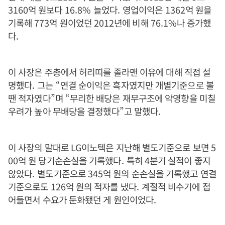
3160
억 원보다
16.8%
늘었다
.
영업이익은
1362
억 원을
기록해
773
억 원이었던
2012
년에 비해
76.1%
나 증가했
다
.
이 사장은 주총에서 허리띠를 졸라맨 이유에 대해 직접 설
명했다
.
그는
“
연결 순이익은 흑자였지만 개별기준으로 볼
땐 적자였다
”
며
“
무리한 배당은 재무구조에 악영향을 미칠
우려가 높아 무배당을 결정했다
”
고 말했다
.
이 사장의 말대로
LG
이노텍은 지난해 별도기준으로 보면
5
00
억 원 당기순손실을 기록했다
.
특히
4
분기 실적이 좋지
않았다
.
별도기준으로
345
억 원의 순손실을 기록했고 연결
기준으로도
126
억 원의 적자를 냈다
.
계절적 비수기에 접
어들면서 수요가 둔화됐던 게 원인이었다
.