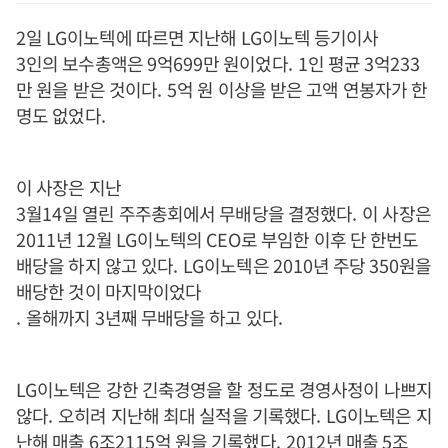
2
일
LG
이노텍에 따르면 지난해
LG
이노텍 등기이사
3
인의 보수총액은
9
억
699
만 원이었다
. 1
인 평균
3
억
233
만 원을 받은 것이다
. 5
억 원 이상을 받은 고액 연봉자가 한
명도 없었다
.
이 사장은 지난
3
월
14
일 열린 주주총회에서 무배당을 결정했다
.
이 사장은
2011
년
12
월
LG
이노텍의
CEO
로 부임한 이후 단 한번도
배당을 하지 않고 있다
. LG
이노텍은
2010
년 주당
350
원을
배당한 것이 마지막이었다
.
올해까지
3
년째 무배당을 하고 있다
.
LG
이노텍은 강한 긴축경영을 할 정도로 경영사정이 나쁘지
않다
.
오히려 지난해 최대 실적을 기록했다
. LG
이노텍은 지
난해 매출
6
조
2115
억 원을 기록했다
. 2012
년 매출
5
조