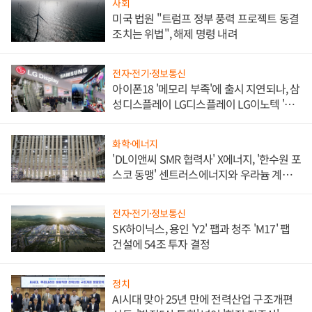
사회
미국 법원 "트럼프 정부 풍력 프로젝트 동결
조치는 위법", 해제 명령 내려
전자·전기·정보통신
아이폰18 '메모리 부족'에 출시 지연되나, 삼
성디스플레이 LG디스플레이 LG이노텍 '탈
애플' 수익 다각화 속도
화학·에너지
'DL이앤씨 SMR 협력사' X에너지, '한수원 포
스코 동맹' 센트러스에너지와 우라늄 계약
체결
전자·전기·정보통신
SK하이닉스, 용인 'Y2' 팹과 청주 'M17' 팹
건설에 54조 투자 결정
정치
AI시대 맞아 25년 만에 전력산업 구조개편