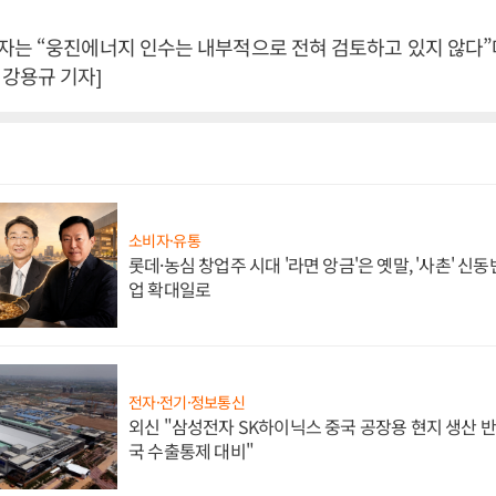
는 “웅진에너지 인수는 내부적으로 전혀 검토하고 있지 않다”며
강용규 기자]
소비자·유통
롯데·농심 창업주 시대 '라면 앙금'은 옛말, '사촌' 신
업 확대일로
전자·전기·정보통신
외신 "삼성전자 SK하이닉스 중국 공장용 현지 생산 반
국 수출통제 대비"