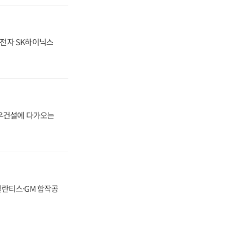
성전자 SK하이닉스
대우건설에 다가오는
스텔란티스·GM 합작공