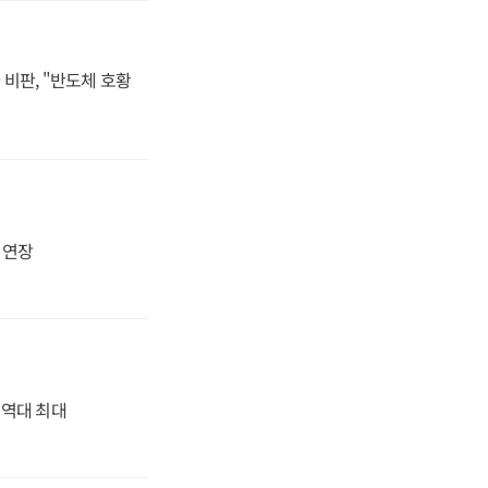
비판, "반도체 호황
지 연장
' 역대 최대