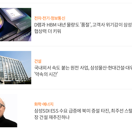
전자·전기·정보통신
D램과 HBM 내년 물량도 '품절', 고객사 위기감이 삼
협상력 더 키워
건설
국내외서 속도 붙는 원전 사업, 삼성물산·현대건설·
'약속의 시간'
화학·에너지
삼성SDI ESS 수요 급증에 북미 증설 타진, 최주선 
장 건설 재추진하나