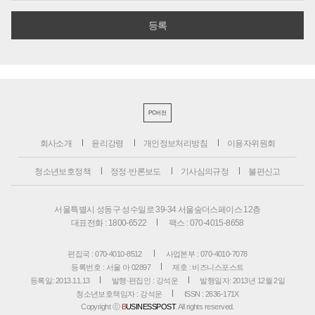
PC버전
회사소개
윤리강령
개인정보처리방침
이용자위원회
청소년보호정책
정정·반론보도
기사심의규정
불편신고
서울특별시 성동구 성수일로 39-34 서울숲더스페이스 12층
대표전화 : 1800-6522
팩스 : 070-4015-8658
편집국 : 070-4010-8512
사업본부 : 070-4010-7078
등록번호 : 서울 아 02897
제호 : 비즈니스포스트
등록일: 2013.11.13
발행·편집인 : 강석운
발행일자: 2013년 12월 2일
청소년보호책임자 : 강석운
ISSN : 2636-171X
Copyright ⓒ
B
USINESSPOST
. All rights reserved.