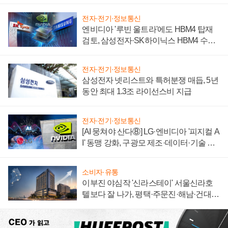
자 불만 폭발
전자·전기·정보통신
엔비디아 '루빈 울트라'에도 HBM4 탑재
검토, 삼성전자·SK하이닉스 HBM4 수율
에 주도권 갈린다
전자·전기·정보통신
삼성전자 넷리스트와 특허분쟁 매듭, 5년
동안 최대 1.3조 라이선스비 지급
전자·전기·정보통신
[AI 뭉쳐야 산다⑧] LG·엔비디아 '피지컬 A
I' 동맹 강화, 구광모 제조·데이터·기술 결
집해 종합 로보틱스 기업으로
소비자·유통
이부진 야심작 '신라스테이' 서울신라호
텔보다 잘 나가, 평택·주문진·해남·건대로
성장판 더 넓힌다