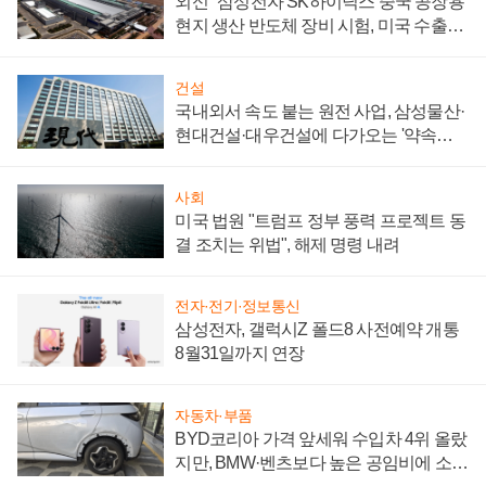
외신 "삼성전자 SK하이닉스 중국 공장용
현지 생산 반도체 장비 시험, 미국 수출통
제 대비"
건설
국내외서 속도 붙는 원전 사업, 삼성물산·
현대건설·대우건설에 다가오는 '약속의
시간'
사회
미국 법원 "트럼프 정부 풍력 프로젝트 동
결 조치는 위법", 해제 명령 내려
전자·전기·정보통신
삼성전자, 갤럭시Z 폴드8 사전예약 개통
8월31일까지 연장
자동차·부품
BYD코리아 가격 앞세워 수입차 4위 올랐
지만, BMW·벤츠보다 높은 공임비에 소비