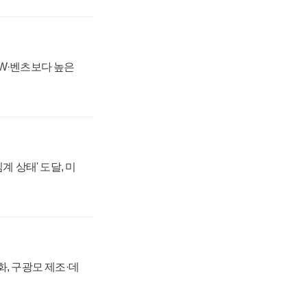
MW·벤츠보다 높은
계 상태' 도달, 미
강화, 구광모 제조·데