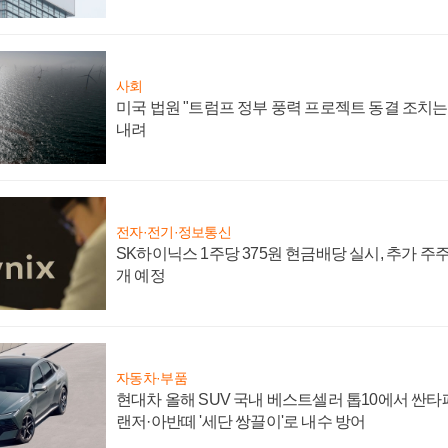
사회
미국 법원 "트럼프 정부 풍력 프로젝트 동결 조치는 
내려
전자·전기·정보통신
SK하이닉스 1주당 375원 현금배당 실시, 추가 주
개 예정
자동차·부품
현대차 올해 SUV 국내 베스트셀러 톱10에서 싼타
랜저·아반떼 '세단 쌍끌이'로 내수 방어