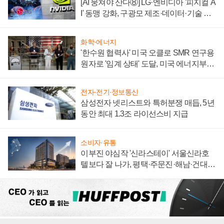
[AI 뭉쳐야 산다⑧] LG·엔비디아 '피지컬 A
I' 동맹 강화, 구광모 제조·데이터·기술 결
집해 종합 로보틱스 기업으로
화학·에너지
'한수원 협력사' 미국 오클로 SMR 연구용
원자로 '임계 상태' 도달, 미국 에너지부
"중요한 이정표"
전자·전기·정보통신
삼성전자 넷리스트와 특허분쟁 매듭, 5년
동안 최대 1.3조 라이선스비 지급
소비자·유통
이부진 야심작 '신라스테이' 서울신라호
텔보다 잘 나가, 평택·주문진·해남·건대로
성장판 더 넓힌다