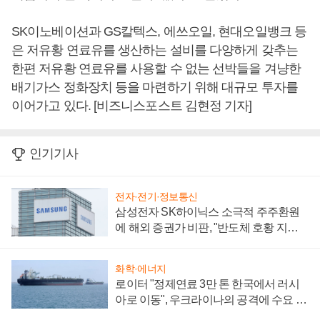
SK이노베이션과 GS칼텍스, 에쓰오일, 현대오일뱅크 등
은 저유황 연료유를 생산하는 설비를 다양하게 갖추는
한편 저유황 연료유를 사용할 수 없는 선박들을 겨냥한
배기가스 정화장치 등을 마련하기 위해 대규모 투자를
이어가고 있다. [비즈니스포스트 김현정 기자]
인기기사
전자·전기·정보통신
삼성전자 SK하이닉스 소극적 주주환원
에 해외 증권가 비판, "반도체 호황 지속
성 의문"
화학·에너지
로이터 "정제연료 3만 톤 한국에서 러시
아로 이동", 우크라이나의 공격에 수요 늘
어