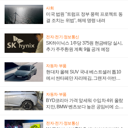
사회
미국 법원 "트럼프 정부 풍력 프로젝트 동
결 조치는 위법", 해제 명령 내려
전자·전기·정보통신
SK하이닉스 1주당 375원 현금배당 실시,
추가 주주환원 계획 9월 공개 예정
자동차·부품
현대차 올해 SUV 국내 베스트셀러 톱10
에서 싼타페만 자리매김, 그랜저·아반떼
'세단 쌍끌이'로 내수 방어
자동차·부품
BYD코리아 가격 앞세워 수입차 4위 올랐
지만, BMW·벤츠보다 높은 공임비에 소비
자 불만 폭발
전자·전기·정보통신