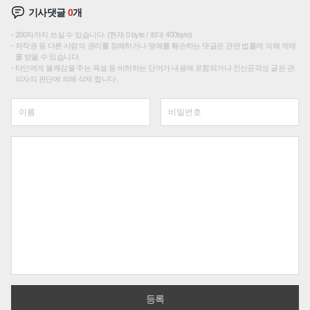
기사댓글
0
개
200자까지 쓰실 수 있습니다. (현재 0 byte / 최대 400byte)
저작권 등 다른 사람의 권리를 침해하거나 명예를 훼손하는 댓글은 관련 법률에 의해 제재
를 받을 수 있습니다.
타인에게 불쾌감을 주는 욕설 등 비하하는 단어가 내용에 포함되거나 인신공격성 글은 관
리자의 판단에 의해 삭제 합니다.