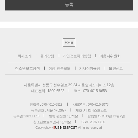
PC버전
회사소개
윤리강령
개인정보처리방침
이용자위원회
청소년보호정책
정정·반론보도
기사심의규정
불편신고
서울특별시 성동구 성수일로 39-34 서울숲더스페이스 12층
대표전화 : 1800-6522
팩스 : 070-4015-8658
편집국 : 070-4010-8512
사업본부 : 070-4010-7078
등록번호 : 서울 아 02897
제호 : 비즈니스포스트
등록일: 2013.11.13
발행·편집인 : 강석운
발행일자: 2013년 12월 2일
청소년보호책임자 : 강석운
ISSN : 2636-171X
Copyright ⓒ
B
USINESSPOST
. All rights reserved.