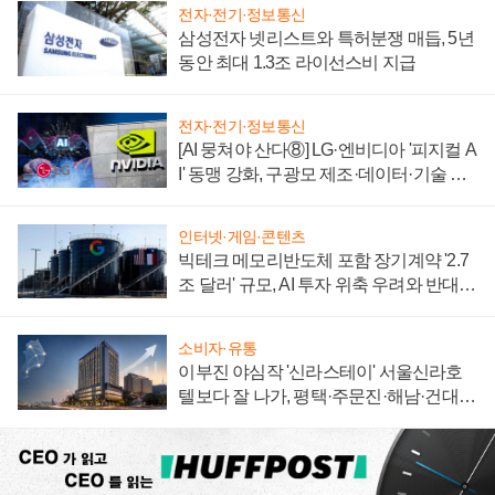
전자·전기·정보통신
삼성전자 넷리스트와 특허분쟁 매듭, 5년
동안 최대 1.3조 라이선스비 지급
전자·전기·정보통신
[AI 뭉쳐야 산다⑧] LG·엔비디아 '피지컬 A
I' 동맹 강화, 구광모 제조·데이터·기술 결
집해 종합 로보틱스 기업으로
인터넷·게임·콘텐츠
빅테크 메모리반도체 포함 장기계약 '2.7
조 달러' 규모, AI 투자 위축 우려와 반대
신호
소비자·유통
이부진 야심작 '신라스테이' 서울신라호
텔보다 잘 나가, 평택·주문진·해남·건대로
성장판 더 넓힌다