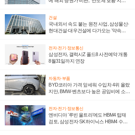
에 해외 증권가 비판, "반도체 호황 지속
성 의문"
건설
국내외서 속도 붙는 원전 사업, 삼성물산·
현대건설·대우건설에 다가오는 '약속의
시간'
전자·전기·정보통신
삼성전자, 갤럭시Z 폴드8 사전예약 개통
8월31일까지 연장
자동차·부품
BYD코리아 가격 앞세워 수입차 4위 올랐
지만, BMW·벤츠보다 높은 공임비에 소비
자 불만 폭발
전자·전기·정보통신
엔비디아 '루빈 울트라'에도 HBM4 탑재
검토, 삼성전자·SK하이닉스 HBM4 수율
에 주도권 갈린다