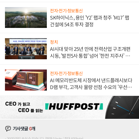
전자·전기·정보통신
SK하이닉스, 용인 'Y2' 팹과 청주 'M17' 팹
건설에 54조 투자 결정
정치
AI시대 맞아 25년 만에 전력산업 구조개편
시동, '발전5사 통합' 넘어 '한전 지주사' 재편
론도
전자·전기·정보통신
AI 메모리반도체 시장에서 낸드플래시보다
D램 부각, 고객사 물량 선점 수요의 '우선순
위'
기사댓글
0
개
200자까지 쓰실 수 있습니다. (현재 0 byte / 최대 400byte)