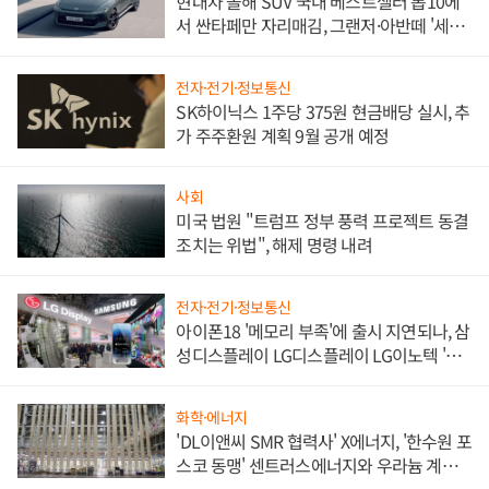
현대차 올해 SUV 국내 베스트셀러 톱10에
서 싼타페만 자리매김, 그랜저·아반떼 '세단
쌍끌이'로 내수 방어
전자·전기·정보통신
SK하이닉스 1주당 375원 현금배당 실시, 추
가 주주환원 계획 9월 공개 예정
사회
미국 법원 "트럼프 정부 풍력 프로젝트 동결
조치는 위법", 해제 명령 내려
전자·전기·정보통신
아이폰18 '메모리 부족'에 출시 지연되나, 삼
성디스플레이 LG디스플레이 LG이노텍 '탈
애플' 수익 다각화 속도
화학·에너지
'DL이앤씨 SMR 협력사' X에너지, '한수원 포
스코 동맹' 센트러스에너지와 우라늄 계약
체결