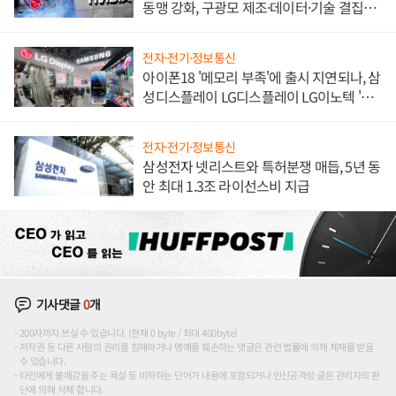
동맹 강화, 구광모 제조·데이터·기술 결집
해 종합 로보틱스 기업으로
전자·전기·정보통신
아이폰18 '메모리 부족'에 출시 지연되나, 삼
성디스플레이 LG디스플레이 LG이노텍 '탈
애플' 수익 다각화 속도
전자·전기·정보통신
삼성전자 넷리스트와 특허분쟁 매듭, 5년 동
안 최대 1.3조 라이선스비 지급
기사댓글
0
개
200자까지 쓰실 수 있습니다. (현재 0 byte / 최대 400byte)
저작권 등 다른 사람의 권리를 침해하거나 명예를 훼손하는 댓글은 관련 법률에 의해 제재를 받을
수 있습니다.
타인에게 불쾌감을 주는 욕설 등 비하하는 단어가 내용에 포함되거나 인신공격성 글은 관리자의 판
단에 의해 삭제 합니다.