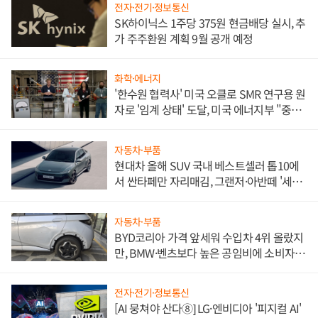
전자·전기·정보통신
SK하이닉스 1주당 375원 현금배당 실시, 추
가 주주환원 계획 9월 공개 예정
화학·에너지
'한수원 협력사' 미국 오클로 SMR 연구용 원
자로 '임계 상태' 도달, 미국 에너지부 "중요
한 이정표"
자동차·부품
현대차 올해 SUV 국내 베스트셀러 톱10에
서 싼타페만 자리매김, 그랜저·아반떼 '세단
쌍끌이'로 내수 방어
자동차·부품
BYD코리아 가격 앞세워 수입차 4위 올랐지
만, BMW·벤츠보다 높은 공임비에 소비자
불만 폭발
전자·전기·정보통신
[AI 뭉쳐야 산다⑧] LG·엔비디아 '피지컬 AI'