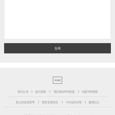
PC버전
회사소개
윤리강령
개인정보처리방침
이용자위원회
청소년보호정책
정정·반론보도
기사심의규정
불편신고