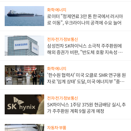
화학·에너지
로이터 "정제연료 3만 톤 한국에서 러시아
로 이동", 우크라이나의 공격에 수요 늘어
전자·전기·정보통신
삼성전자 SK하이닉스 소극적 주주환원에
해외 증권가 비판, "반도체 호황 지속성 의
문"
화학·에너지
'한수원 협력사' 미국 오클로 SMR 연구용 원
자로 '임계 상태' 도달, 미국 에너지부 "중요
한 이정표"
전자·전기·정보통신
SK하이닉스 1주당 375원 현금배당 실시, 추
가 주주환원 계획 9월 공개 예정
자동차·부품