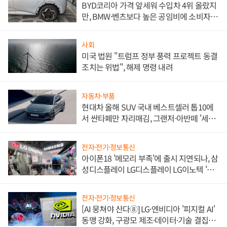
BYD코리아 가격 앞세워 수입차 4위 올랐지
만, BMW·벤츠보다 높은 공임비에 소비자
불만 폭발
사회
미국 법원 "트럼프 정부 풍력 프로젝트 동결
조치는 위법", 해제 명령 내려
자동차·부품
현대차 올해 SUV 국내 베스트셀러 톱10에
서 싼타페만 자리매김, 그랜저·아반떼 '세단
쌍끌이'로 내수 방어
전자·전기·정보통신
아이폰18 '메모리 부족'에 출시 지연되나, 삼
성디스플레이 LG디스플레이 LG이노텍 '탈
애플' 수익 다각화 속도
전자·전기·정보통신
[AI 뭉쳐야 산다⑧] LG·엔비디아 '피지컬 AI'
동맹 강화, 구광모 제조·데이터·기술 결집