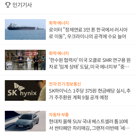
인기기사
화학·에너지
로이터 "정제연료 3만 톤 한국에서 러시아
로 이동", 우크라이나의 공격에 수요 늘어
화학·에너지
'한수원 협력사' 미국 오클로 SMR 연구용 원
자로 '임계 상태' 도달, 미국 에너지부 "중요
한 이정표"
전자·전기·정보통신
SK하이닉스 1주당 375원 현금배당 실시, 추
가 주주환원 계획 9월 공개 예정
자동차·부품
현대차 올해 SUV 국내 베스트셀러 톱10에
서 싼타페만 자리매김, 그랜저·아반떼 '세단
쌍끌이'로 내수 방어