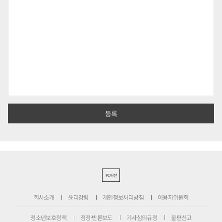
PC버전
회사소개
윤리강령
개인정보처리방침
이용자위원회
청소년보호정책
정정·반론보도
기사심의규정
불편신고