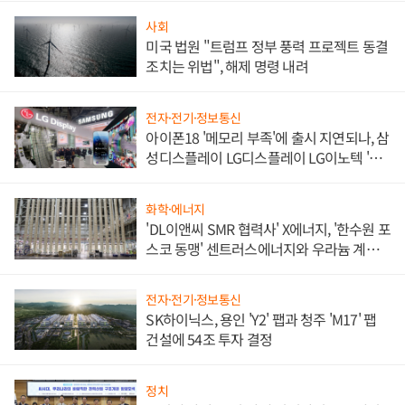
사회
미국 법원 "트럼프 정부 풍력 프로젝트 동결
조치는 위법", 해제 명령 내려
전자·전기·정보통신
아이폰18 '메모리 부족'에 출시 지연되나, 삼
성디스플레이 LG디스플레이 LG이노텍 '탈
애플' 수익 다각화 속도
화학·에너지
'DL이앤씨 SMR 협력사' X에너지, '한수원 포
스코 동맹' 센트러스에너지와 우라늄 계약
체결
전자·전기·정보통신
SK하이닉스, 용인 'Y2' 팹과 청주 'M17' 팹
건설에 54조 투자 결정
정치