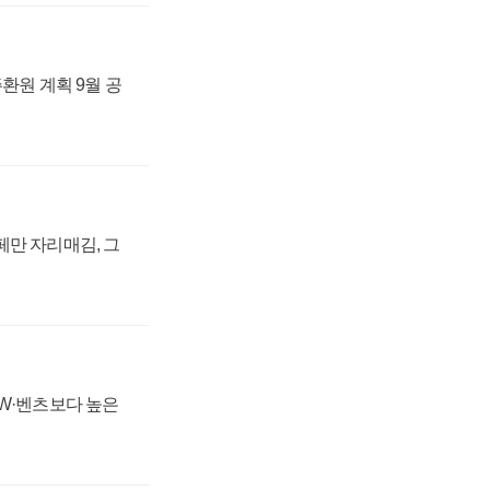
주환원 계획 9월 공
페만 자리매김, 그
MW·벤츠보다 높은