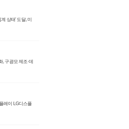
계 상태' 도달, 미
강화, 구광모 제조·데
스플레이 LG디스플