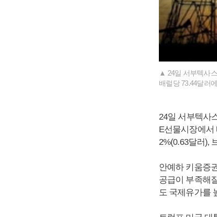
▲ 24일 서부텍사스
배럴당 73.44달러
24일 서부텍사스
E선물시장에서 배
2%(0.63달러),
안예하 키움증권
공급이 부족해질
도 국제유가를 높