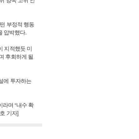
뒤 양국 고위 인
어떤 부정적 행동
을 압박했다.
이 지적했듯 미
며 후회하게 될
건설에 투자하는
라며 “내수 확
호 기자]