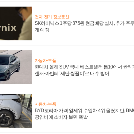
전자·전기·정보통신
SK하이닉스 1주당 375원 현금배당 실시, 추가 주
개 예정
자동차·부품
현대차 올해 SUV 국내 베스트셀러 톱10에서 싼타
랜저·아반떼 '세단 쌍끌이'로 내수 방어
자동차·부품
BYD코리아 가격 앞세워 수입차 4위 올랐지만, B
공임비에 소비자 불만 폭발