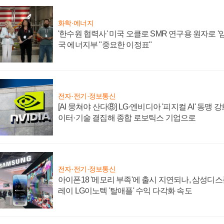
화학·에너지
'한수원 협력사' 미국 오클로 SMR 연구용 원자로 '임
국 에너지부 "중요한 이정표"
전자·전기·정보통신
[AI 뭉쳐야 산다⑧] LG·엔비디아 '피지컬 AI' 동맹 
이터·기술 결집해 종합 로보틱스 기업으로
전자·전기·정보통신
아이폰18 '메모리 부족'에 출시 지연되나, 삼성디
레이 LG이노텍 '탈애플' 수익 다각화 속도