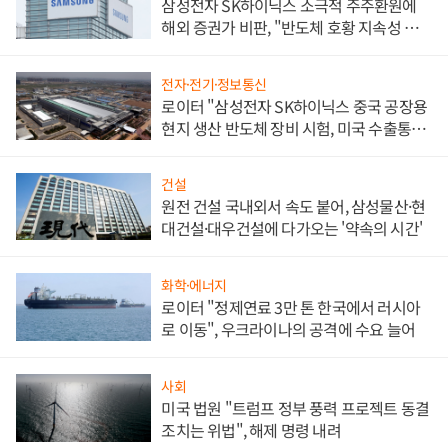
삼성전자 SK하이닉스 소극적 주주환원에
해외 증권가 비판, "반도체 호황 지속성 의
문"
전자·전기·정보통신
로이터 "삼성전자 SK하이닉스 중국 공장용
현지 생산 반도체 장비 시험, 미국 수출통제
대비"
건설
원전 건설 국내외서 속도 붙어, 삼성물산·현
대건설·대우건설에 다가오는 '약속의 시간'
화학·에너지
로이터 "정제연료 3만 톤 한국에서 러시아
로 이동", 우크라이나의 공격에 수요 늘어
사회
미국 법원 "트럼프 정부 풍력 프로젝트 동결
조치는 위법", 해제 명령 내려