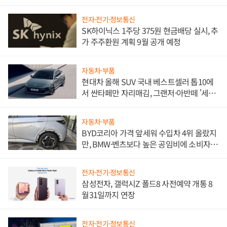
전자·전기·정보통신
SK하이닉스 1주당 375원 현금배당 실시, 추
가 주주환원 계획 9월 공개 예정
자동차·부품
현대차 올해 SUV 국내 베스트셀러 톱10에
서 싼타페만 자리매김, 그랜저·아반떼 '세단
쌍끌이'로 내수 방어
자동차·부품
BYD코리아 가격 앞세워 수입차 4위 올랐지
만, BMW·벤츠보다 높은 공임비에 소비자
불만 폭발
전자·전기·정보통신
삼성전자, 갤럭시Z 폴드8 사전예약 개통 8
월31일까지 연장
전자·전기·정보통신