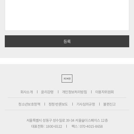
PC버전
회사소개
윤리강령
개인정보처리방침
이용자위원회
청소년보호정책
정정·반론보도
기사심의규정
불편신고
서울특별시 성동구 성수일로 39-34 서울숲더스페이스 12층
대표전화 : 1800-6522
팩스 : 070-4015-8658