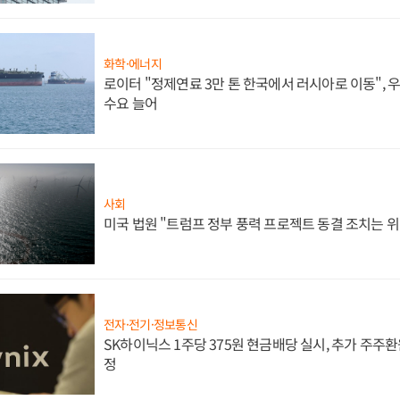
화학·에너지
로이터 "정제연료 3만 톤 한국에서 러시아로 이동",
수요 늘어
사회
미국 법원 "트럼프 정부 풍력 프로젝트 동결 조치는 위
전자·전기·정보통신
SK하이닉스 1주당 375원 현금배당 실시, 추가 주주환
정