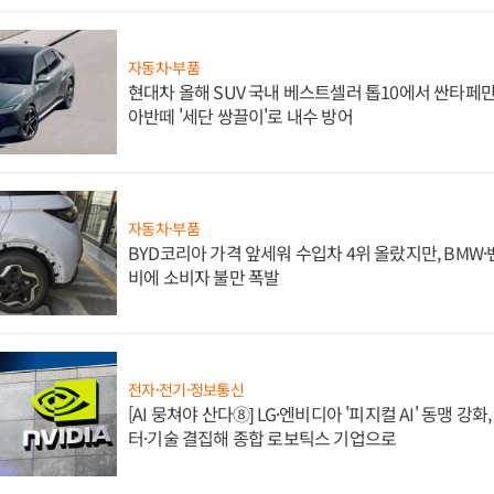
자동차·부품
현대차 올해 SUV 국내 베스트셀러 톱10에서 싼타페만
아반떼 '세단 쌍끌이'로 내수 방어
자동차·부품
BYD코리아 가격 앞세워 수입차 4위 올랐지만, BMW
비에 소비자 불만 폭발
전자·전기·정보통신
[AI 뭉쳐야 산다⑧] LG·엔비디아 '피지컬 AI' 동맹 강
터·기술 결집해 종합 로보틱스 기업으로