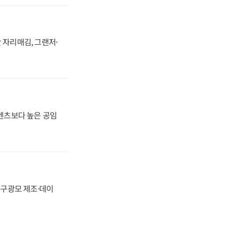
 자리매김, 그랜저·
·벤츠보다 높은 공임
화, 구광모 제조·데이