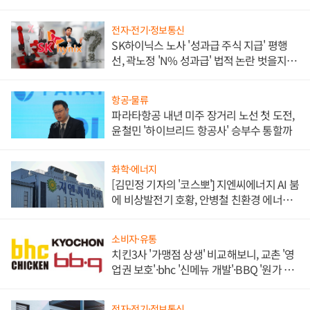
전자·전기·정보통신
SK하이닉스 노사 '성과급 주식 지급' 평행
선, 곽노정 'N% 성과급' 법적 논란 벗을지 주
목
항공·물류
파라타항공 내년 미주 장거리 노선 첫 도전,
윤철민 '하이브리드 항공사' 승부수 통할까
화학·에너지
[김민정 기자의 '코스뽀'] 지엔씨에너지 AI 붐
에 비상발전기 호황, 안병철 친환경 에너지
발전전문기업 향한다
소비자·유통
치킨3사 '가맹점 상생' 비교해보니, 교촌 '영
업권 보호'·bhc '신메뉴 개발'·BBQ '원가 부
담'
전자·전기·정보통신