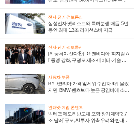
에 주도권 갈린다
전자·전기·정보통신
삼성전자 넷리스트와 특허분쟁 매듭, 5년
동안 최대 1.3조 라이선스비 지급
전자·전기·정보통신
[AI 뭉쳐야 산다⑧] LG·엔비디아 '피지컬 A
I' 동맹 강화, 구광모 제조·데이터·기술 결
집해 종합 로보틱스 기업으로
자동차·부품
BYD코리아 가격 앞세워 수입차 4위 올랐
지만, BMW·벤츠보다 높은 공임비에 소비
자 불만 폭발
인터넷·게임·콘텐츠
빅테크 메모리반도체 포함 장기계약 '2.7
조 달러' 규모, AI 투자 위축 우려와 반대
신호