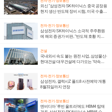
전자·전기·정보통신
외신 "삼성전자 SK하이닉스 중국 공장용
현지 생산 반도체 장비 시험, 미국 수출통
제 대비"
전자·전기·정보통신
삼성전자 SK하이닉스 소극적 주주환원
에 해외 증권가 비판, "반도체 호황 지속
성 의문"
건설
국내외서 속도 붙는 원전 사업, 삼성물산·
현대건설·대우건설에 다가오는 '약속의
시간'
전자·전기·정보통신
삼성전자, 갤럭시Z 폴드8 사전예약 개통
8월31일까지 연장
전자·전기·정보통신
엔비디아 '루빈 울트라'에도 HBM4 탑재
검토, 삼성전자·SK하이닉스 HBM4 수율