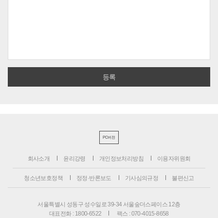
PC버전
회사소개
윤리강령
개인정보처리방침
이용자위원회
청소년보호정책
정정·반론보도
기사심의규정
불편신고
서울특별시 성동구 성수일로 39-34 서울숲더스페이스 12층
대표전화 : 1800-6522
팩스 : 070-4015-8658