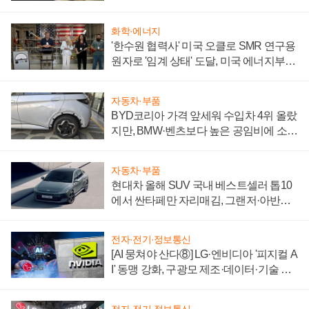
화학·에너지
'한수원 협력사' 미국 오클로 SMR 연구용
원자로 '임계 상태' 도달, 미국 에너지부
"중요한 이정표"
자동차·부품
BYD코리아 가격 앞세워 수입차 4위 올랐
지만, BMW·벤츠보다 높은 공임비에 소비
자 불만 폭발
자동차·부품
현대차 올해 SUV 국내 베스트셀러 톱10
에서 싼타페만 자리매김, 그랜저·아반떼
'세단 쌍끌이'로 내수 방어
전자·전기·정보통신
[AI 뭉쳐야 산다⑧] LG·엔비디아 '피지컬 A
I' 동맹 강화, 구광모 제조·데이터·기술 결
집해 종합 로보틱스 기업으로