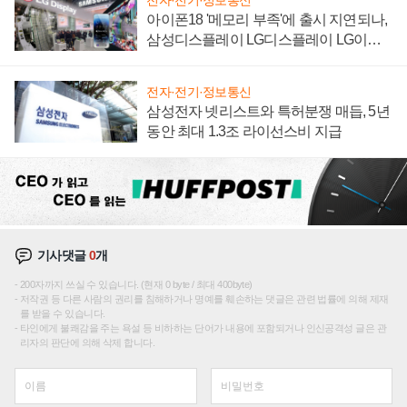
전자·전기·정보통신
아이폰18 '메모리 부족'에 출시 지연되나,
삼성디스플레이 LG디스플레이 LG이노
텍 '탈애플' 수익 다각화 속도
전자·전기·정보통신
삼성전자 넷리스트와 특허분쟁 매듭, 5년
동안 최대 1.3조 라이선스비 지급
기사댓글
0
개
200자까지 쓰실 수 있습니다. (현재 0 byte / 최대 400byte)
저작권 등 다른 사람의 권리를 침해하거나 명예를 훼손하는 댓글은 관련 법률에 의해 제재
를 받을 수 있습니다.
타인에게 불쾌감을 주는 욕설 등 비하하는 단어가 내용에 포함되거나 인신공격성 글은 관
리자의 판단에 의해 삭제 합니다.