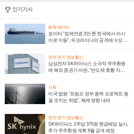
인기기사
화학·에너지
로이터 "정제연료 3만 톤 한국에서 러시
아로 이동", 우크라이나의 공격에 수요 늘
어
전자·전기·정보통신
삼성전자 SK하이닉스 소극적 주주환원
에 해외 증권가 비판, "반도체 호황 지속
성 의문"
사회
미국 법원 "트럼프 정부 풍력 프로젝트 동
결 조치는 위법", 해제 명령 내려
전자·전기·정보통신
SK하이닉스 1주당 375원 현금배당 실시,
추가 주주환원 계획 9월 공개 예정