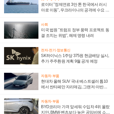
로이터 "정제연료 3만 톤 한국에서 러시
아로 이동", 우크라이나의 공격에 수요 늘
어
사회
미국 법원 "트럼프 정부 풍력 프로젝트 동
결 조치는 위법", 해제 명령 내려
전자·전기·정보통신
SK하이닉스 1주당 375원 현금배당 실시,
추가 주주환원 계획 9월 공개 예정
자동차·부품
현대차 올해 SUV 국내 베스트셀러 톱10
에서 싼타페만 자리매김, 그랜저·아반떼
'세단 쌍끌이'로 내수 방어
자동차·부품
BYD코리아 가격 앞세워 수입차 4위 올랐
지만, BMW·벤츠보다 높은 공임비에 소비