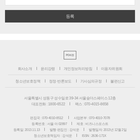
PC버전
회사소개
윤리강령
개인정보처리방침
이용자위원회
청소년보호정책
정정·반론보도
기사심의규정
불편신고
서울특별시 성동구 성수일로 39-34 서울숲더스페이스 12층
대표전화 : 1800-6522
팩스 : 070-4015-8658
편집국 : 070-4010-8512
사업본부 : 070-4010-7078
등록번호 : 서울 아 02897
제호 : 비즈니스포스트
등록일: 2013.11.13
발행·편집인 : 강석운
발행일자: 2013년 12월 2일
청소년보호책임자 : 강석운
ISSN : 2636-171X