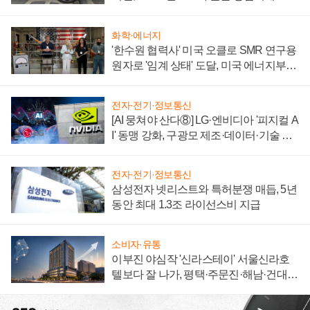
자 불만 폭발
화학·에너지
'한수원 협력사' 미국 오클로 SMR 연구용
원자로 '임계 상태' 도달, 미국 에너지부
"중요한 이정표"
전자·전기·정보통신
[AI 뭉쳐야 산다⑧] LG·엔비디아 '피지컬 A
I' 동맹 강화, 구광모 제조·데이터·기술 결
집해 종합 로보틱스 기업으로
전자·전기·정보통신
삼성전자 넷리스트와 특허분쟁 매듭, 5년
동안 최대 1.3조 라이선스비 지급
소비자·유통
이부진 야심작 '신라스테이' 서울신라호
텔보다 잘 나가, 평택·주문진·해남·건대로
성장판 더 넓힌다