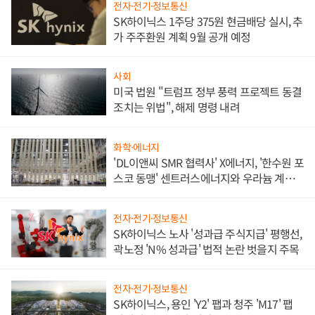
전자·전기·정보통신
SK하이닉스 1주당 375원 현금배당 실시, 추
가 주주환원 계획 9월 공개 예정
사회
미국 법원 "트럼프 정부 풍력 프로젝트 동결
조치는 위법", 해제 명령 내려
화학·에너지
'DL이앤씨 SMR 협력사' X에너지, '한수원 포
스코 동맹' 센트러스에너지와 우라늄 계약
체결
전자·전기·정보통신
SK하이닉스 노사 '성과급 주식지급' 평행선,
곽노정 'N% 성과급' 법적 논란 벗을지 주목
전자·전기·정보통신
SK하이닉스, 용인 'Y2' 팹과 청주 'M17' 팹