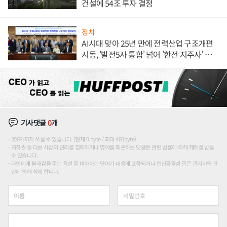
건설에 54조 투자 결정
정치
AI시대 맞아 25년 만에 전력산업 구조개편
시동, '발전5사 통합' 넘어 '한전 지주사' 재편
론도
기사댓글
0
개
200자까지 쓰실 수 있습니다. (현재 0 byte / 최대 400byte)
저작권 등 다른 사람의 권리를 침해하거나 명예를 훼손하는 댓글은 관련 법률에 의해 제재를 받을
수 있습니다.
타인에게 불쾌감을 주는 욕설 등 비하하는 단어가 내용에 포함되거나 인신공격성 글은 관리자의 판
단에 의해 삭제 합니다.