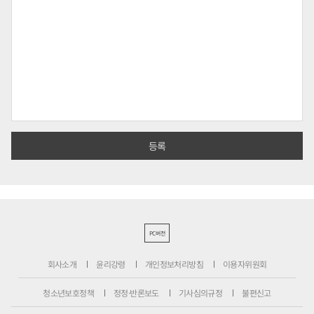
PC버전
회사소개
윤리강령
개인정보처리방침
이용자위원회
청소년보호정책
정정·반론보도
기사심의규정
불편신고