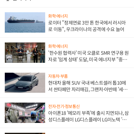
화학·에너지
로이터 "정제연료 3만 톤 한국에서 러시아
로 이동", 우크라이나의 공격에 수요 늘어
화학·에너지
'한수원 협력사' 미국 오클로 SMR 연구용 원
자로 '임계 상태' 도달, 미국 에너지부 "중요
한 이정표"
자동차·부품
현대차 올해 SUV 국내 베스트셀러 톱10에
서 싼타페만 자리매김, 그랜저·아반떼 '세단
쌍끌이'로 내수 방어
전자·전기·정보통신
아이폰18 '메모리 부족'에 출시 지연되나, 삼
성디스플레이 LG디스플레이 LG이노텍 '탈
애플' 수익 다각화 속도