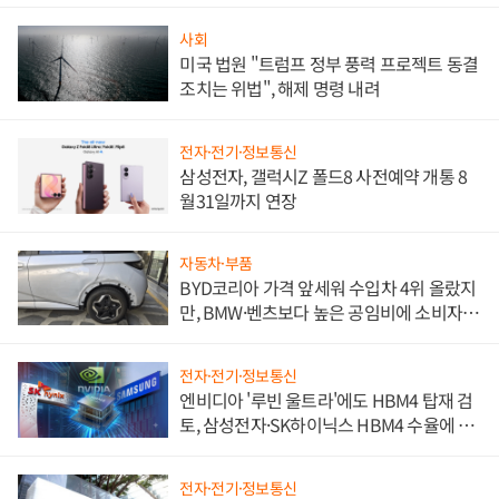
사회
미국 법원 "트럼프 정부 풍력 프로젝트 동결
조치는 위법", 해제 명령 내려
전자·전기·정보통신
삼성전자, 갤럭시Z 폴드8 사전예약 개통 8
월31일까지 연장
자동차·부품
BYD코리아 가격 앞세워 수입차 4위 올랐지
만, BMW·벤츠보다 높은 공임비에 소비자
불만 폭발
전자·전기·정보통신
엔비디아 '루빈 울트라'에도 HBM4 탑재 검
토, 삼성전자·SK하이닉스 HBM4 수율에 주
도권 갈린다
전자·전기·정보통신