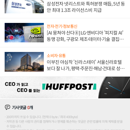
삼성전자 넷리스트와 특허분쟁 매듭, 5년 동
안 최대 1.3조 라이선스비 지급
전자·전기·정보통신
[AI 뭉쳐야 산다⑧] LG·엔비디아 '피지컬 AI'
동맹 강화, 구광모 제조·데이터·기술 결집
해 종합 로보틱스 기업으로
소비자·유통
이부진 야심작 '신라스테이' 서울신라호텔
보다 잘 나가, 평택·주문진·해남·건대로 성
장판 더 넓힌다
기사댓글
0
개
200자까지 쓰실 수 있습니다. (현재 0 byte / 최대 400byte)
저작권 등 다른 사람의 권리를 침해하거나 명예를 훼손하는 댓글은 관련 법률에 의해 제재를 받을
수 있습니다.