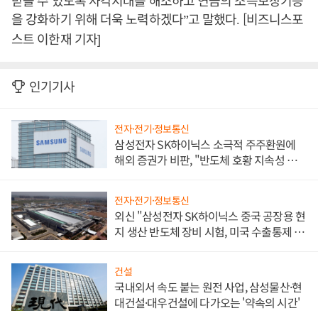
받을 수 있도록 사각지대를 해소하고 연금의 소득보장기능
을 강화하기 위해 더욱 노력하겠다
고 말했다
[비즈니스포
”
.
스트 이한재 기자]
인기기사
전자·전기·정보통신
삼성전자 SK하이닉스 소극적 주주환원에
해외 증권가 비판, "반도체 호황 지속성 의
문"
전자·전기·정보통신
외신 "삼성전자 SK하이닉스 중국 공장용 현
지 생산 반도체 장비 시험, 미국 수출통제 대
비"
건설
국내외서 속도 붙는 원전 사업, 삼성물산·현
대건설·대우건설에 다가오는 '약속의 시간'