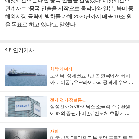
에잇세컨즈는 내년 중국 진출을 결정했다. 에잇세컨즈
관계자는 "중국 진출을 시작으로 동남아와 일본, 북미 등
해외시장 공략에 박차를 가해 2020년까지 매출 10조 원
을 목표로 하고 있다"고 말했다.
인기기사
화학·에너지
로이터 "정제연료 3만 톤 한국에서 러시
아로 이동", 우크라이나의 공격에 수요 늘
어
전자·전기·정보통신
삼성전자 SK하이닉스 소극적 주주환원
에 해외 증권가 비판, "반도체 호황 지속
성 의문"
사회
미국 법원 "트럼프 정부 풍력 프로젝트 동