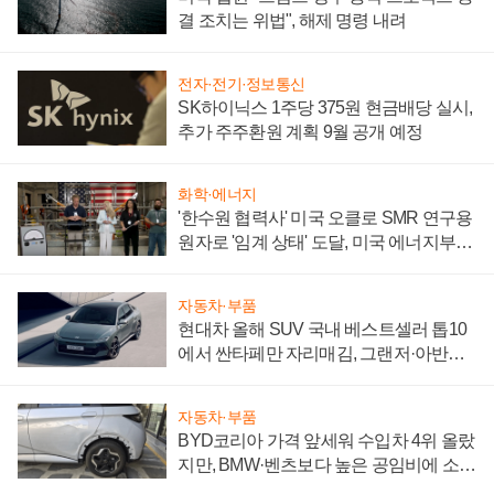
결 조치는 위법", 해제 명령 내려
전자·전기·정보통신
SK하이닉스 1주당 375원 현금배당 실시,
추가 주주환원 계획 9월 공개 예정
화학·에너지
'한수원 협력사' 미국 오클로 SMR 연구용
원자로 '임계 상태' 도달, 미국 에너지부
"중요한 이정표"
자동차·부품
현대차 올해 SUV 국내 베스트셀러 톱10
에서 싼타페만 자리매김, 그랜저·아반떼
'세단 쌍끌이'로 내수 방어
자동차·부품
BYD코리아 가격 앞세워 수입차 4위 올랐
지만, BMW·벤츠보다 높은 공임비에 소비
자 불만 폭발