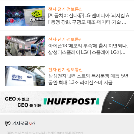
전자·전기·정보통신
[AI 뭉쳐야 산다⑧] LG·엔비디아 '피지컬 A
I' 동맹 강화, 구광모 제조·데이터·기술 결
집해 종합 로보틱스 기업으로
전자·전기·정보통신
아이폰18 '메모리 부족'에 출시 지연되나,
삼성디스플레이 LG디스플레이 LG이노
텍 '탈애플' 수익 다각화 속도
전자·전기·정보통신
삼성전자 넷리스트와 특허분쟁 매듭, 5년
동안 최대 1.3조 라이선스비 지급
기사댓글
0
개
200자까지 쓰실 수 있습니다. (현재 0 byte / 최대 400byte)