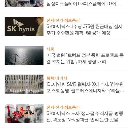
삼성디스플레이 LG디스플레이 LG이노
텍 '탈애플' 수익 다각화 속도
전자·전기·정보통신
SK하이닉스 1주당 375원 현금배당 실시,
추가 주주환원 계획 9월 공개 예정
사회
미국 법원 "트럼프 정부 풍력 프로젝트 동
결 조치는 위법", 해제 명령 내려
화학·에너지
'DL이앤씨 SMR 협력사' X에너지, '한수원
포스코 동맹' 센트러스에너지와 우라늄
계약 체결
전자·전기·정보통신
SK하이닉스 노사 '성과급 주식지급' 평행
선, 곽노정 'N% 성과급' 법적 논란 벗을지
주목