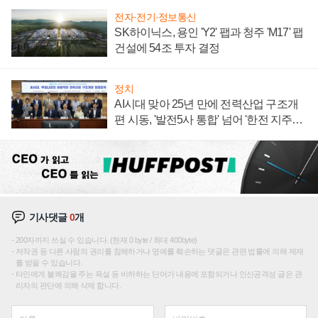
전자·전기·정보통신
SK하이닉스, 용인 'Y2' 팹과 청주 'M17' 팹
건설에 54조 투자 결정
정치
AI시대 맞아 25년 만에 전력산업 구조개
편 시동, '발전5사 통합' 넘어 '한전 지주사'
재편론도
기사댓글
0
개
200자까지 쓰실 수 있습니다. (현재 0 byte / 최대 400byte)
저작권 등 다른 사람의 권리를 침해하거나 명예를 훼손하는 댓글은 관련 법률에 의해 제재
를 받을 수 있습니다.
타인에게 불쾌감을 주는 욕설 등 비하하는 단어가 내용에 포함되거나 인신공격성 글은 관
리자의 판단에 의해 삭제 합니다.