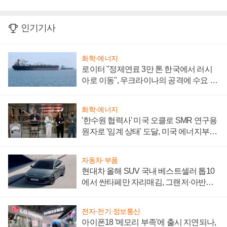
인기기사
화학·에너지
로이터 "정제연료 3만 톤 한국에서 러시
아로 이동", 우크라이나의 공격에 수요 늘
어
화학·에너지
'한수원 협력사' 미국 오클로 SMR 연구용
원자로 '임계 상태' 도달, 미국 에너지부
"중요한 이정표"
자동차·부품
현대차 올해 SUV 국내 베스트셀러 톱10
에서 싼타페만 자리매김, 그랜저·아반떼
'세단 쌍끌이'로 내수 방어
전자·전기·정보통신
아이폰18 '메모리 부족'에 출시 지연되나,