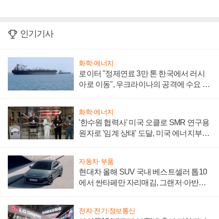
인기기사
화학·에너지
로이터 "정제연료 3만 톤 한국에서 러시
아로 이동", 우크라이나의 공격에 수요 늘
어
화학·에너지
'한수원 협력사' 미국 오클로 SMR 연구용
원자로 '임계 상태' 도달, 미국 에너지부
"중요한 이정표"
자동차·부품
현대차 올해 SUV 국내 베스트셀러 톱10
에서 싼타페만 자리매김, 그랜저·아반떼
'세단 쌍끌이'로 내수 방어
전자·전기·정보통신