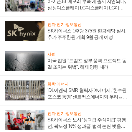
아이폰18 '메모리 부족'에 출시 지연되나,
삼성디스플레이 LG디스플레이 LG이노
텍 '탈애플' 수익 다각화 속도
전자·전기·정보통신
SK하이닉스 1주당 375원 현금배당 실시,
추가 주주환원 계획 9월 공개 예정
사회
미국 법원 "트럼프 정부 풍력 프로젝트 동
결 조치는 위법", 해제 명령 내려
화학·에너지
'DL이앤씨 SMR 협력사' X에너지, '한수원
포스코 동맹' 센트러스에너지와 우라늄
계약 체결
전자·전기·정보통신
SK하이닉스 노사 '성과급 주식지급' 평행
선, 곽노정 'N% 성과급' 법적 논란 벗을지