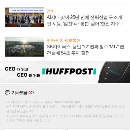
주목
정치
AI시대 맞아 25년 만에 전력산업 구조개
편 시동, '발전5사 통합' 넘어 '한전 지주사'
재편론도
전자·전기·정보통신
SK하이닉스, 용인 'Y2' 팹과 청주 'M17' 팹
건설에 54조 투자 결정
기사댓글
0
개
200자까지 쓰실 수 있습니다. (현재 0 byte / 최대 400byte)
저작권 등 다른 사람의 권리를 침해하거나 명예를 훼손하는 댓글은 관련 법률에 의해 제재
를 받을 수 있습니다.
타인에게 불쾌감을 주는 욕설 등 비하하는 단어가 내용에 포함되거나 인신공격성 글은 관
리자의 판단에 의해 삭제 합니다.