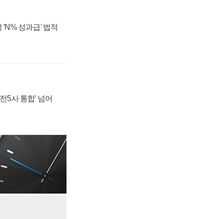
 'N% 성과급' 법적
발전5사 통합' 넘어