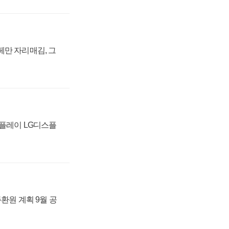
페만 자리매김, 그
스플레이 LG디스플
주환원 계획 9월 공