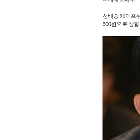
전배승 케이프투
500원으로 상향