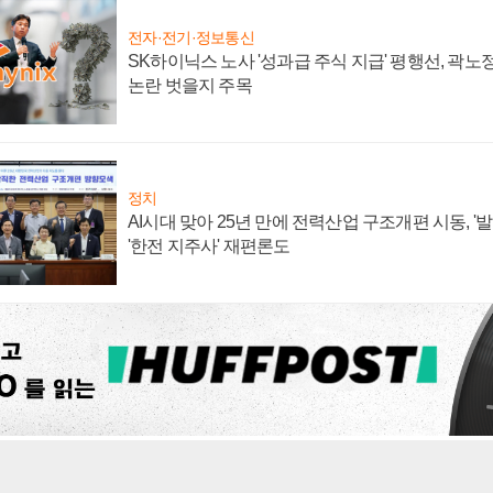
전자·전기·정보통신
SK하이닉스 노사 '성과급 주식 지급' 평행선, 곽노정
논란 벗을지 주목
정치
AI시대 맞아 25년 만에 전력산업 구조개편 시동, '
'한전 지주사' 재편론도