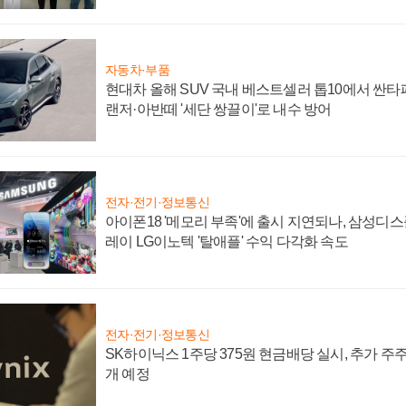
자동차·부품
현대차 올해 SUV 국내 베스트셀러 톱10에서 싼타
랜저·아반떼 '세단 쌍끌이'로 내수 방어
전자·전기·정보통신
아이폰18 '메모리 부족'에 출시 지연되나, 삼성디
레이 LG이노텍 '탈애플' 수익 다각화 속도
전자·전기·정보통신
SK하이닉스 1주당 375원 현금배당 실시, 추가 주
개 예정