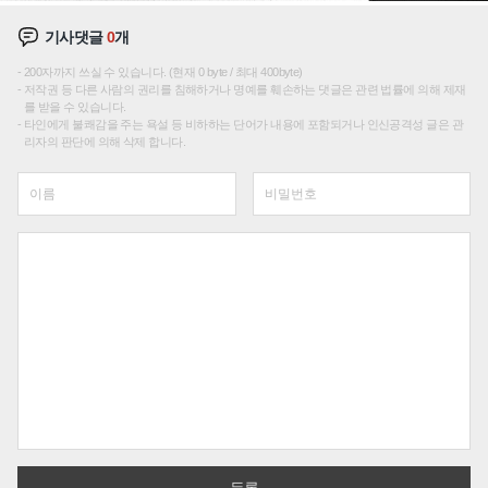
기사댓글
0
개
200자까지 쓰실 수 있습니다. (현재 0 byte / 최대 400byte)
저작권 등 다른 사람의 권리를 침해하거나 명예를 훼손하는 댓글은 관련 법률에 의해 제재
를 받을 수 있습니다.
타인에게 불쾌감을 주는 욕설 등 비하하는 단어가 내용에 포함되거나 인신공격성 글은 관
리자의 판단에 의해 삭제 합니다.