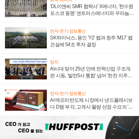
'DL이앤씨 SMR 협력사' X에너지, '한수원
포스코 동맹' 센트러스에너지와 우라늄
계약 체결
전자·전기·정보통신
SK하이닉스, 용인 'Y2' 팹과 청주 'M17' 팹
건설에 54조 투자 결정
정치
AI시대 맞아 25년 만에 전력산업 구조개
편 시동, '발전5사 통합' 넘어 '한전 지주사'
재편론도
전자·전기·정보통신
AI 메모리반도체 시장에서 낸드플래시보
다 D램 부각, 고객사 물량 선점 수요의 '우
선순위'