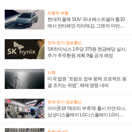
"중요한 이정표"
자동차·부품
현대차 올해 SUV 국내 베스트셀러 톱10
에서 싼타페만 자리매김, 그랜저·아반떼
'세단 쌍끌이'로 내수 방어
전자·전기·정보통신
SK하이닉스 1주당 375원 현금배당 실시,
추가 주주환원 계획 9월 공개 예정
사회
미국 법원 "트럼프 정부 풍력 프로젝트 동
결 조치는 위법", 해제 명령 내려
전자·전기·정보통신
아이폰18 '메모리 부족'에 출시 지연되나,
삼성디스플레이 LG디스플레이 LG이노
텍 '탈애플' 수익 다각화 속도
화학·에너지