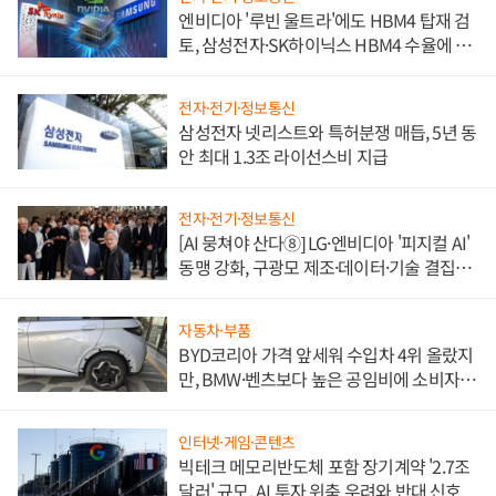
엔비디아 '루빈 울트라'에도 HBM4 탑재 검
토, 삼성전자·SK하이닉스 HBM4 수율에 주
도권 갈린다
전자·전기·정보통신
삼성전자 넷리스트와 특허분쟁 매듭, 5년 동
안 최대 1.3조 라이선스비 지급
전자·전기·정보통신
[AI 뭉쳐야 산다⑧] LG·엔비디아 '피지컬 AI'
동맹 강화, 구광모 제조·데이터·기술 결집
해 종합 로보틱스 기업으로
자동차·부품
BYD코리아 가격 앞세워 수입차 4위 올랐지
만, BMW·벤츠보다 높은 공임비에 소비자
불만 폭발
인터넷·게임·콘텐츠
빅테크 메모리반도체 포함 장기계약 '2.7조
달러' 규모, AI 투자 위축 우려와 반대 신호