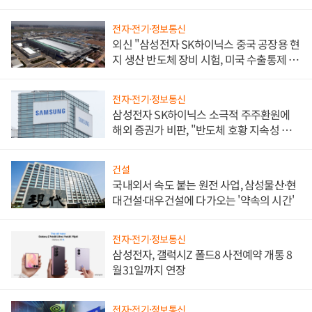
전자·전기·정보통신
외신 "삼성전자 SK하이닉스 중국 공장용 현
지 생산 반도체 장비 시험, 미국 수출통제 대
비"
전자·전기·정보통신
삼성전자 SK하이닉스 소극적 주주환원에
해외 증권가 비판, "반도체 호황 지속성 의
문"
건설
국내외서 속도 붙는 원전 사업, 삼성물산·현
대건설·대우건설에 다가오는 '약속의 시간'
전자·전기·정보통신
삼성전자, 갤럭시Z 폴드8 사전예약 개통 8
월31일까지 연장
전자·전기·정보통신