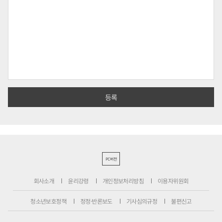
PC버전
회사소개
윤리강령
개인정보처리방침
이용자위원회
청소년보호정책
정정·반론보도
기사심의규정
불편신고