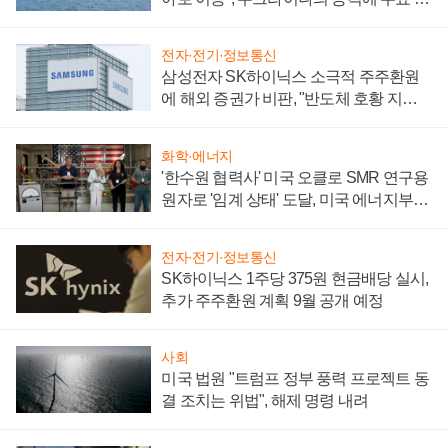
어
전자·전기·정보통신
삼성전자 SK하이닉스 소극적 주주환원
에 해외 증권가 비판, "반도체 호황 지속
성 의문"
화학·에너지
'한수원 협력사' 미국 오클로 SMR 연구용
원자로 '임계 상태' 도달, 미국 에너지부
"중요한 이정표"
전자·전기·정보통신
SK하이닉스 1주당 375원 현금배당 실시,
추가 주주환원 계획 9월 공개 예정
사회
미국 법원 "트럼프 정부 풍력 프로젝트 동
결 조치는 위법", 해제 명령 내려