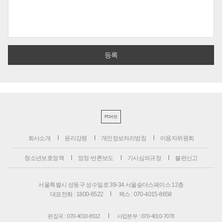
PC버전
회사소개
윤리강령
개인정보처리방침
이용자위원회
청소년보호정책
정정·반론보도
기사심의규정
불편신고
서울특별시 성동구 성수일로 39-34 서울숲더스페이스 12층
대표전화 : 1800-6522
팩스 : 070-4015-8658
편집국 : 070-4010-8512
사업본부 : 070-4010-7078