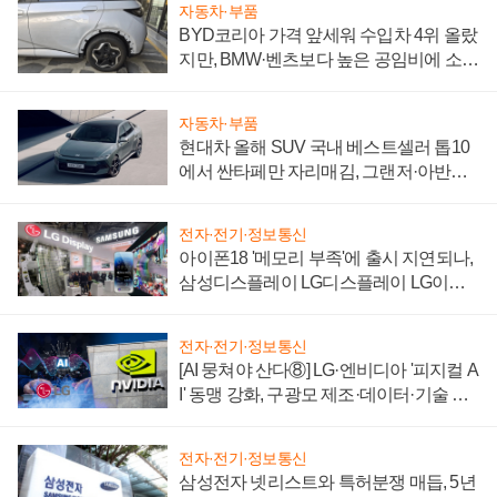
자동차·부품
BYD코리아 가격 앞세워 수입차 4위 올랐
지만, BMW·벤츠보다 높은 공임비에 소비
자 불만 폭발
자동차·부품
현대차 올해 SUV 국내 베스트셀러 톱10
에서 싼타페만 자리매김, 그랜저·아반떼
'세단 쌍끌이'로 내수 방어
전자·전기·정보통신
아이폰18 '메모리 부족'에 출시 지연되나,
삼성디스플레이 LG디스플레이 LG이노
텍 '탈애플' 수익 다각화 속도
전자·전기·정보통신
[AI 뭉쳐야 산다⑧] LG·엔비디아 '피지컬 A
I' 동맹 강화, 구광모 제조·데이터·기술 결
집해 종합 로보틱스 기업으로
전자·전기·정보통신
삼성전자 넷리스트와 특허분쟁 매듭, 5년