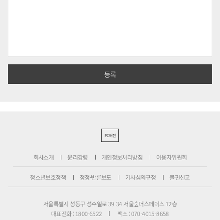
PC버전
회사소개
윤리강령
개인정보처리방침
이용자위원회
청소년보호정책
정정·반론보도
기사심의규정
불편신고
서울특별시 성동구 성수일로 39-34 서울숲더스페이스 12층
대표전화 : 1800-6522
팩스 : 070-4015-8658