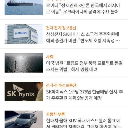
로이터 "정제연료 3만 톤 한국에서 러시아
로 이동", 우크라이나의 공격에 수요 늘어
전자·전기·정보통신
삼성전자 SK하이닉스 소극적 주주환원에
해외 증권가 비판, "반도체 호황 지속성 의
문"
사회
미국 법원 "트럼프 정부 풍력 프로젝트 동결
조치는 위법", 해제 명령 내려
전자·전기·정보통신
SK하이닉스 1주당 375원 현금배당 실시, 추
가 주주환원 계획 9월 공개 예정
자동차·부품
현대차 올해 SUV 국내 베스트셀러 톱10에
서 싼타페만 자리매김, 그랜저·아반떼 '세단