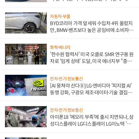
쌍끌이'로 내수 방어
자동차·부품
BYD코리아 가격 앞세워 수입차 4위 올랐지
만, BMW·벤츠보다 높은 공임비에 소비자
불만 폭발
화학·에너지
'한수원 협력사' 미국 오클로 SMR 연구용 원
자로 '임계 상태' 도달, 미국 에너지부 "중요
한 이정표"
전자·전기·정보통신
[AI 뭉쳐야 산다⑧] LG·엔비디아 '피지컬 AI'
동맹 강화, 구광모 제조·데이터·기술 결집
해 종합 로보틱스 기업으로
전자·전기·정보통신
아이폰18 '메모리 부족'에 출시 지연되나, 삼
성디스플레이 LG디스플레이 LG이노텍 '탈
애플' 수익 다각화 속도