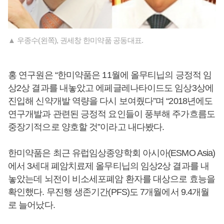
▲ 우종수(왼쪽), 권세창 한미약품 공동대표.
홍 연구원은 “한미약품은 11월에 올무티닙의 긍정적 임
상2상 결과를 내놓았고 에페글레나타이드도 임상3상에
진입해 신약개발 역량을 다시 보여줬다”며 “2018년에도
연구개발과 관련된 긍정적 요인들이 풍부해 주가흐름도
중장기적으로 양호할 것”이라고 내다봤다.
한미약품은 최근 유럽임상종양학회 아시아(ESMO Asia)
에서 3세대 폐암치료제 올무티닙의 임상2상 결과를 내
놓았는데 뇌전이 비소세포폐암 환자를 대상으로 효능을
확인했다. 무진행 생존기간(PFS)도 7개월에서 9.4개월
로 늘어났다.