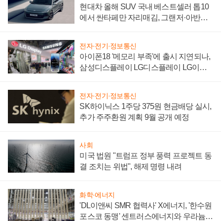
현대차 올해 SUV 국내 베스트셀러 톱10
에서 싼타페만 자리매김, 그랜저·아반떼
'세단 쌍끌이'로 내수 방어
전자·전기·정보통신
아이폰18 '메모리 부족'에 출시 지연되나,
삼성디스플레이 LG디스플레이 LG이노
텍 '탈애플' 수익 다각화 속도
전자·전기·정보통신
SK하이닉스 1주당 375원 현금배당 실시,
추가 주주환원 계획 9월 공개 예정
사회
미국 법원 "트럼프 정부 풍력 프로젝트 동
결 조치는 위법", 해제 명령 내려
화학·에너지
'DL이앤씨 SMR 협력사' X에너지, '한수원
포스코 동맹' 센트러스에너지와 우라늄