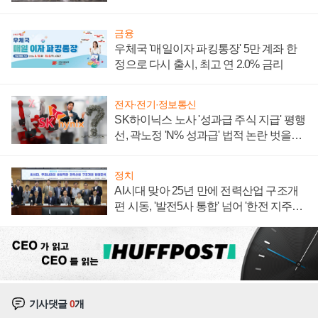
계약 체결
금융
우체국 '매일이자 파킹통장' 5만 계좌 한
정으로 다시 출시, 최고 연 2.0% 금리
전자·전기·정보통신
SK하이닉스 노사 '성과급 주식 지급' 평행
선, 곽노정 'N% 성과급' 법적 논란 벗을지
주목
정치
AI시대 맞아 25년 만에 전력산업 구조개
편 시동, '발전5사 통합' 넘어 '한전 지주사'
재편론도
기사댓글
0
개