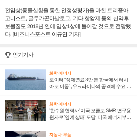
전임상(동물실험을 통한 안정성평가)을 마친 트리플아
고니스트, 글루카곤아날로그, 기타 항암제 등의 신약후
보물질도 2018년 안에 임상1상에 들어갈 것으로 전망됐
다. [비즈니스포스트 이규연 기자]
인기기사
화학·에너지
로이터 "정제연료 3만 톤 한국에서 러시
아로 이동", 우크라이나의 공격에 수요 늘
어
화학·에너지
'한수원 협력사' 미국 오클로 SMR 연구용
원자로 '임계 상태' 도달, 미국 에너지부
"중요한 이정표"
자동차·부품