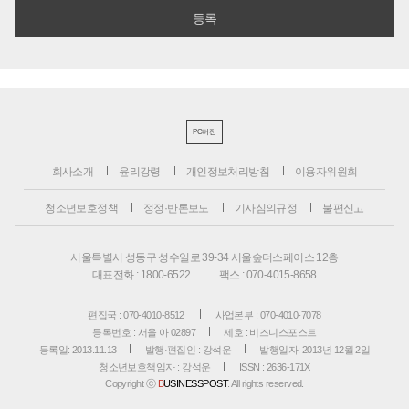
PC버전
회사소개
윤리강령
개인정보처리방침
이용자위원회
청소년보호정책
정정·반론보도
기사심의규정
불편신고
서울특별시 성동구 성수일로 39-34 서울숲더스페이스 12층
대표전화 : 1800-6522
팩스 : 070-4015-8658
편집국 : 070-4010-8512
사업본부 : 070-4010-7078
등록번호 : 서울 아 02897
제호 : 비즈니스포스트
등록일: 2013.11.13
발행·편집인 : 강석운
발행일자: 2013년 12월 2일
청소년보호책임자 : 강석운
ISSN : 2636-171X
Copyright ⓒ
B
USINESSPOST
. All rights reserved.