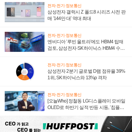
전자·전기·정보통신
삼성전자 갤럭시 Z 폴드8 시리즈 사전 판
매 '144만 대' 역대 최대
전자·전기·정보통신
엔비디아 '루빈 울트라'에도 HBM4 탑재
검토, 삼성전자·SK하이닉스 HBM4 수율
에 주도권 갈린다
전자·전기·정보통신
삼성전자 2분기 글로벌 D램 점유율 39%
1위, SK하이닉스와 13%p 격차
전자·전기·정보통신
[오늘Who] 정철동 LG디스플레이 모바일
OLED로 하반기 실적 반등 시동, '칩플레
이션'에 가격 인하 압박은 부담