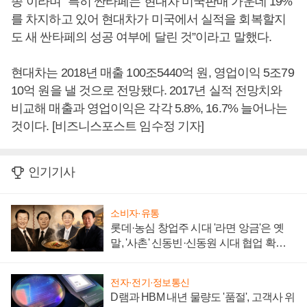
종”이라며 “특히 싼타페는 현대차 미국판매 가운데 19%
를 차지하고 있어 현대차가 미국에서 실적을 회복할지
도 새 싼타페의 성공 여부에 달린 것”이라고 말했다.
현대차는 2018년 매출 100조5440억 원, 영업이익 5조79
10억 원을 낼 것으로 전망됐다. 2017년 실적 전망치와
비교해 매출과 영업이익은 각각 5.8%, 16.7% 늘어나는
것이다. [비즈니스포스트 임수정 기자]
인기기사
소비자·유통
롯데·농심 창업주 시대 '라면 앙금'은 옛
말, '사촌' 신동빈·신동원 시대 협업 확대
일로
전자·전기·정보통신
D램과 HBM 내년 물량도 '품절', 고객사 위