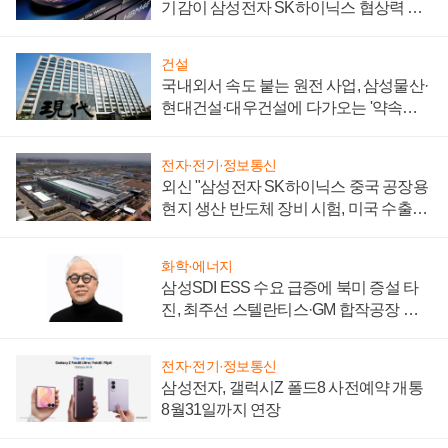
기감이 삼성전자 SK하이닉스 협상력 더
키워
건설
국내외서 속도 붙는 원전 사업, 삼성물산·
현대건설·대우건설에 다가오는 '약속의
시간'
전자·전기·정보통신
외신 "삼성전자 SK하이닉스 중국 공장용
현지 생산 반도체 장비 시험, 미국 수출통
제 대비"
화학·에너지
삼성SDI ESS 수요 급증에 북미 증설 타
진, 최주선 스텔란티스·GM 합작공장 건
설 재추진하나
전자·전기·정보통신
삼성전자, 갤럭시Z 폴드8 사전예약 개통
8월31일까지 연장