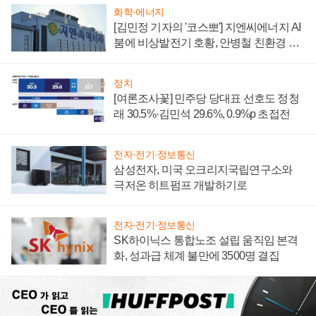
화학·에너지
[김민정 기자의 '코스뽀'] 지엔씨에너지 AI
붐에 비상발전기 호황, 안병철 친환경 에
너지 발전전문기업 향한다
정치
[여론조사꽃] 민주당 당대표 선호도 정청
래 30.5%·김민석 29.6%, 0.9%p 초접전
전자·전기·정보통신
삼성전자, 미국 오크리지국립연구소와
극저온 히트펌프 개발하기로
전자·전기·정보통신
SK하이닉스 통합노조 설립 움직임 본격
화, 성과급 체계 불만에 3500명 결집