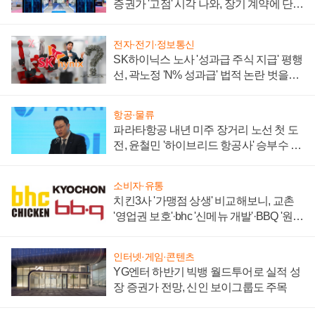
증권가 '고점' 시각 나와, 장기 계약에 단점
부각
전자·전기·정보통신
SK하이닉스 노사 '성과급 주식 지급' 평행
선, 곽노정 'N% 성과급' 법적 논란 벗을지
주목
항공·물류
파라타항공 내년 미주 장거리 노선 첫 도
전, 윤철민 '하이브리드 항공사' 승부수 통
할까
소비자·유통
치킨3사 '가맹점 상생' 비교해보니, 교촌
'영업권 보호'·bhc '신메뉴 개발'·BBQ '원가
부담'
인터넷·게임·콘텐츠
YG엔터 하반기 빅뱅 월드투어로 실적 성
장 증권가 전망, 신인 보이그룹도 주목