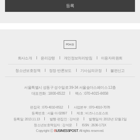
PC버전
회사소개
윤리강령
개인정보처리방침
이용자위원회
청소년보호정책
정정·반론보도
기사심의규정
불편신고
서울특별시 성동구 성수일로 39-34 서울숲더스페이스 12층
대표전화 : 1800-6522
팩스 : 070-4015-8658
편집국 : 070-4010-8512
사업본부 : 070-4010-7078
등록번호 : 서울 아 02897
제호 : 비즈니스포스트
등록일: 2013.11.13
발행·편집인 : 강석운
발행일자: 2013년 12월 2일
청소년보호책임자 : 강석운
ISSN : 2636-171X
Copyright ⓒ
B
USINESSPOST
. All rights reserved.