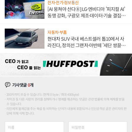
전자·전기·정보통신
[AI 뭉쳐야 산다⑧] LG·엔비디아 '피지컬 AI'
동맹 강화, 구광모 제조·데이터·기술 결집
해 종합 로보틱스 기업으로
자동차·부품
현대차 SUV 국내 베스트셀러 톱10에서 사
라진다, 정의선 그랜저·아반떼 '세단 쌍끌
이'로 내수 방어
기사댓글
0
개
200자까지 쓰실 수 있습니다. (현재 0 byte / 최대 400byte)
저작권 등 다른 사람의 권리를 침해하거나 명예를 훼손하는 댓글은 관련 법률에 의해 제재를 받을
수 있습니다.
타인에게 불쾌감을 주는 욕설 등 비하하는 단어가 내용에 포함되거나 인신공격성 글은 관리자의 판
단에 의해 삭제 합니다.