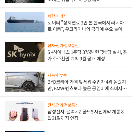
화학·에너지
로이터 "정제연료 3만 톤 한국에서 러시아
로 이동", 우크라이나의 공격에 수요 늘어
전자·전기·정보통신
SK하이닉스 1주당 375원 현금배당 실시, 추
가 주주환원 계획 9월 공개 예정
자동차·부품
BYD코리아 가격 앞세워 수입차 4위 올랐지
만, BMW·벤츠보다 높은 공임비에 소비자
불만 폭발
전자·전기·정보통신
삼성전자, 갤럭시Z 폴드8 사전예약 개통 8
월31일까지 연장