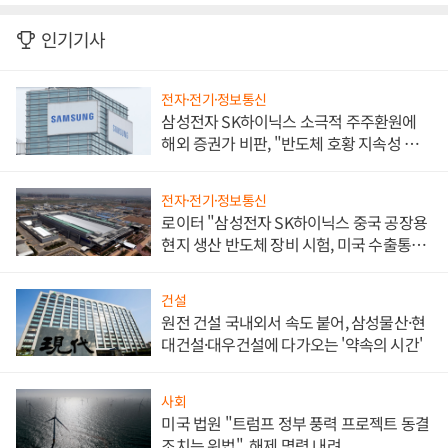
인기기사
전자·전기·정보통신
삼성전자 SK하이닉스 소극적 주주환원에
해외 증권가 비판, "반도체 호황 지속성 의
문"
전자·전기·정보통신
로이터 "삼성전자 SK하이닉스 중국 공장용
현지 생산 반도체 장비 시험, 미국 수출통제
대비"
건설
원전 건설 국내외서 속도 붙어, 삼성물산·현
대건설·대우건설에 다가오는 '약속의 시간'
사회
미국 법원 "트럼프 정부 풍력 프로젝트 동결
조치는 위법", 해제 명령 내려