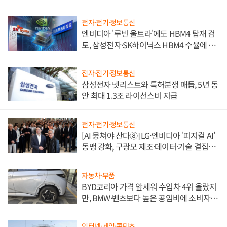
전자·전기·정보통신
엔비디아 '루빈 울트라'에도 HBM4 탑재 검
토, 삼성전자·SK하이닉스 HBM4 수율에 주
도권 갈린다
전자·전기·정보통신
삼성전자 넷리스트와 특허분쟁 매듭, 5년 동
안 최대 1.3조 라이선스비 지급
전자·전기·정보통신
[AI 뭉쳐야 산다⑧] LG·엔비디아 '피지컬 AI'
동맹 강화, 구광모 제조·데이터·기술 결집
해 종합 로보틱스 기업으로
자동차·부품
BYD코리아 가격 앞세워 수입차 4위 올랐지
만, BMW·벤츠보다 높은 공임비에 소비자
불만 폭발
인터넷·게임·콘텐츠