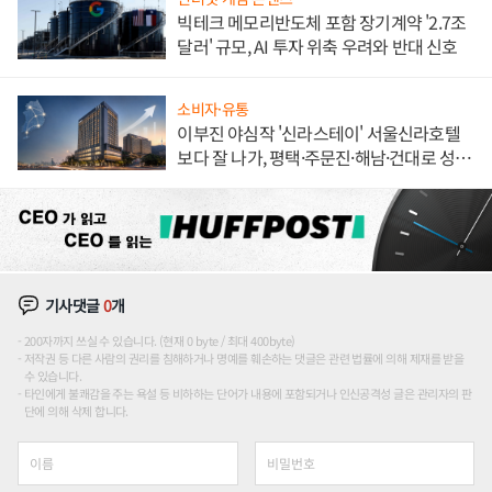
빅테크 메모리반도체 포함 장기계약 '2.7조
달러' 규모, AI 투자 위축 우려와 반대 신호
소비자·유통
이부진 야심작 '신라스테이' 서울신라호텔
보다 잘 나가, 평택·주문진·해남·건대로 성
장판 더 넓힌다
기사댓글
0
개
200자까지 쓰실 수 있습니다. (현재 0 byte / 최대 400byte)
저작권 등 다른 사람의 권리를 침해하거나 명예를 훼손하는 댓글은 관련 법률에 의해 제재를 받을
수 있습니다.
타인에게 불쾌감을 주는 욕설 등 비하하는 단어가 내용에 포함되거나 인신공격성 글은 관리자의 판
단에 의해 삭제 합니다.