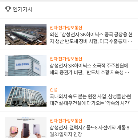
인기기사
전자·전기·정보통신
외신 "삼성전자 SK하이닉스 중국 공장용 현
지 생산 반도체 장비 시험, 미국 수출통제 대
비"
전자·전기·정보통신
삼성전자 SK하이닉스 소극적 주주환원에
해외 증권가 비판, "반도체 호황 지속성 의
문"
건설
국내외서 속도 붙는 원전 사업, 삼성물산·현
대건설·대우건설에 다가오는 '약속의 시간'
전자·전기·정보통신
삼성전자, 갤럭시Z 폴드8 사전예약 개통 8
월31일까지 연장