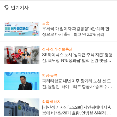
인기기사
금융
우체국 '매일이자 파킹통장' 5만 계좌 한
정으로 다시 출시, 최고 연 2.0% 금리
전자·전기·정보통신
SK하이닉스 노사 '성과급 주식 지급' 평행
선, 곽노정 'N% 성과급' 법적 논란 벗을지
주목
항공·물류
파라타항공 내년 미주 장거리 노선 첫 도
전, 윤철민 '하이브리드 항공사' 승부수 통
할까
화학·에너지
[김민정 기자의 '코스뽀'] 지엔씨에너지 AI
붐에 비상발전기 호황, 안병철 친환경 에