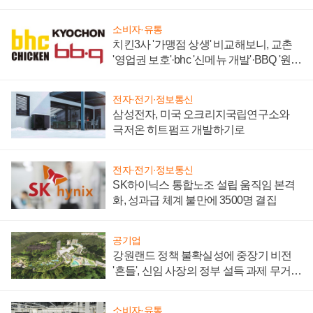
너지 발전전문기업 향한다
소비자·유통
치킨3사 '가맹점 상생' 비교해보니, 교촌
'영업권 보호'·bhc '신메뉴 개발'·BBQ '원가
부담'
전자·전기·정보통신
삼성전자, 미국 오크리지국립연구소와
극저온 히트펌프 개발하기로
전자·전기·정보통신
SK하이닉스 통합노조 설립 움직임 본격
화, 성과급 체계 불만에 3500명 결집
공기업
강원랜드 정책 불확실성에 중장기 비전
'흔들', 신임 사장의 정부 설득 과제 무거워
져
소비자·유통