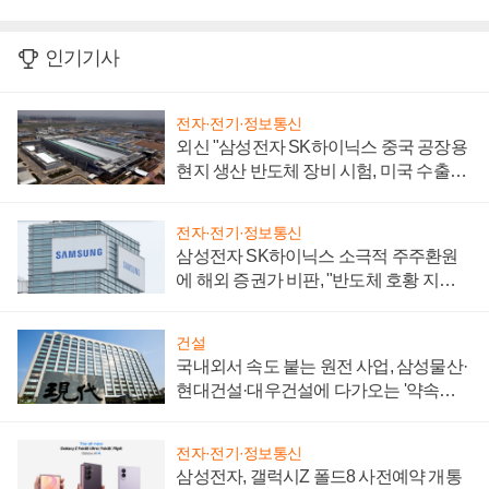
인기기사
전자·전기·정보통신
외신 "삼성전자 SK하이닉스 중국 공장용
현지 생산 반도체 장비 시험, 미국 수출통
제 대비"
전자·전기·정보통신
삼성전자 SK하이닉스 소극적 주주환원
에 해외 증권가 비판, "반도체 호황 지속
성 의문"
건설
국내외서 속도 붙는 원전 사업, 삼성물산·
현대건설·대우건설에 다가오는 '약속의
시간'
전자·전기·정보통신
삼성전자, 갤럭시Z 폴드8 사전예약 개통