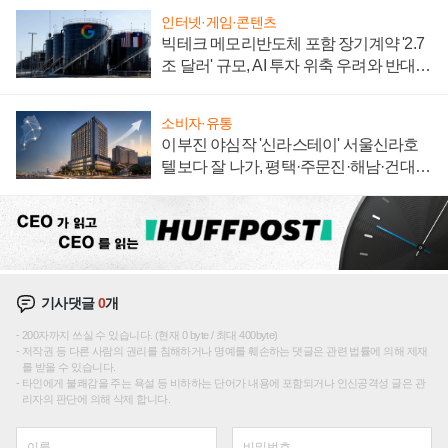
인터넷·게임·콘텐츠
빅테크 메모리반도체 포함 장기계약 '2.7
조 달러' 규모, AI 투자 위축 우려와 반대
신호
소비자·유통
이부진 야심작 '신라스테이' 서울신라호
텔보다 잘 나가, 평택·주문진·해남·건대로
성장판 더 넓힌다
기사댓글
0
개
200자까지 쓰실 수 있습니다. (현재 0 byte / 최대 400byte)
저작권 등 다른 사람의 권리를 침해하거나 명예를 훼손하는 댓글은 관련 법률에 의해 제재
를 받을 수 있습니다.
타인에게 불쾌감을 주는 욕설 등 비하하는 단어가 내용에 포함되거나 인신공격성 글은 관
리자의 판단에 의해 삭제 합니다.