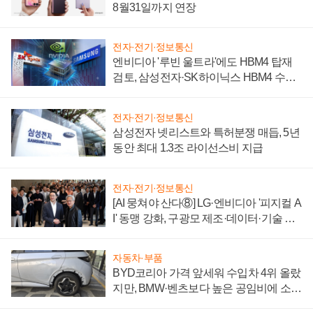
8월31일까지 연장
전자·전기·정보통신
엔비디아 '루빈 울트라'에도 HBM4 탑재
검토, 삼성전자·SK하이닉스 HBM4 수율
에 주도권 갈린다
전자·전기·정보통신
삼성전자 넷리스트와 특허분쟁 매듭, 5년
동안 최대 1.3조 라이선스비 지급
전자·전기·정보통신
[AI 뭉쳐야 산다⑧] LG·엔비디아 '피지컬 A
I' 동맹 강화, 구광모 제조·데이터·기술 결
집해 종합 로보틱스 기업으로
자동차·부품
BYD코리아 가격 앞세워 수입차 4위 올랐
지만, BMW·벤츠보다 높은 공임비에 소비
자 불만 폭발