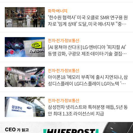
불만 폭발
화학·에너지
'한수원 협력사' 미국 오클로 SMR 연구용 원
자로 '임계 상태' 도달, 미국 에너지부 "중요
한 이정표"
전자·전기·정보통신
[AI 뭉쳐야 산다⑧] LG·엔비디아 '피지컬 AI'
동맹 강화, 구광모 제조·데이터·기술 결집
해 종합 로보틱스 기업으로
전자·전기·정보통신
아이폰18 '메모리 부족'에 출시 지연되나, 삼
성디스플레이 LG디스플레이 LG이노텍 '탈
애플' 수익 다각화 속도
전자·전기·정보통신
삼성전자 넷리스트와 특허분쟁 매듭, 5년 동
안 최대 1.3조 라이선스비 지급