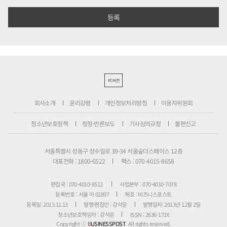
PC버전
회사소개
윤리강령
개인정보처리방침
이용자위원회
청소년보호정책
정정·반론보도
기사심의규정
불편신고
서울특별시 성동구 성수일로 39-34 서울숲더스페이스 12층
대표전화 : 1800-6522
팩스 : 070-4015-8658
편집국 : 070-4010-8512
사업본부 : 070-4010-7078
등록번호 : 서울 아 02897
제호 : 비즈니스포스트
등록일: 2013.11.13
발행·편집인 : 강석운
발행일자: 2013년 12월 2일
청소년보호책임자 : 강석운
ISSN : 2636-171X
Copyright ⓒ
B
USINESSPOST
. All rights reserved.