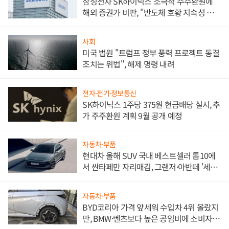
삼성전자 SK하이닉스 소극적 주주환원에
해외 증권가 비판, "반도체 호황 지속성 의
문"
사회
미국 법원 "트럼프 정부 풍력 프로젝트 동결
조치는 위법", 해제 명령 내려
전자·전기·정보통신
SK하이닉스 1주당 375원 현금배당 실시, 추
가 주주환원 계획 9월 공개 예정
자동차·부품
현대차 올해 SUV 국내 베스트셀러 톱10에
서 싼타페만 자리매김, 그랜저·아반떼 '세단
쌍끌이'로 내수 방어
자동차·부품
BYD코리아 가격 앞세워 수입차 4위 올랐지
만, BMW·벤츠보다 높은 공임비에 소비자