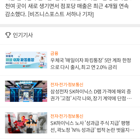
천여 곳이 새로 생기면서 점포당 매출은 최근 4개월 연속
감소했다. [비즈니스포스트 서하나 기자]
인기기사
금융
우체국 '매일이자 파킹통장' 5만 계좌 한정
으로 다시 출시, 최고 연 2.0% 금리
전자·전기·정보통신
삼성전자 SK하이닉스 D램 가격에 해외 증
권가 '고점' 시각 나와, 장기 계약에 단점 부
각
전자·전기·정보통신
SK하이닉스 노사 '성과급 주식 지급' 평행
선, 곽노정 'N% 성과급' 법적 논란 벗을지 주
목