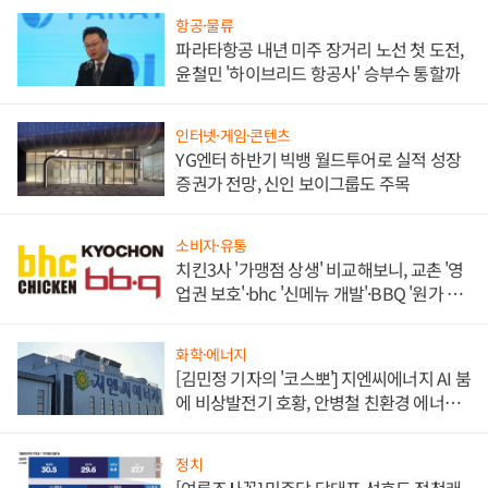
항공·물류
파라타항공 내년 미주 장거리 노선 첫 도전,
윤철민 '하이브리드 항공사' 승부수 통할까
인터넷·게임·콘텐츠
YG엔터 하반기 빅뱅 월드투어로 실적 성장
증권가 전망, 신인 보이그룹도 주목
소비자·유통
치킨3사 '가맹점 상생' 비교해보니, 교촌 '영
업권 보호'·bhc '신메뉴 개발'·BBQ '원가 부
담'
화학·에너지
[김민정 기자의 '코스뽀'] 지엔씨에너지 AI 붐
에 비상발전기 호황, 안병철 친환경 에너지
발전전문기업 향한다
정치