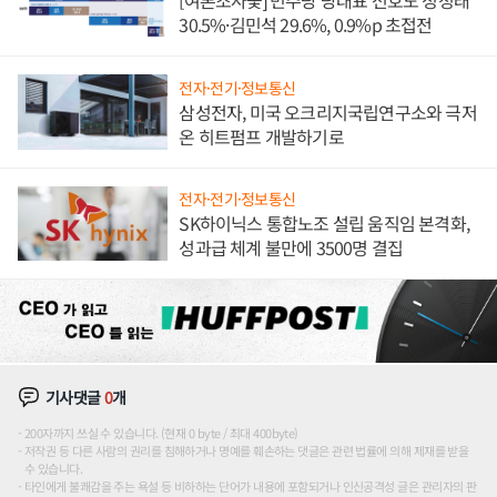
[여론조사꽃] 민주당 당대표 선호도 정청래
30.5%·김민석 29.6%, 0.9%p 초접전
전자·전기·정보통신
삼성전자, 미국 오크리지국립연구소와 극저
온 히트펌프 개발하기로
전자·전기·정보통신
SK하이닉스 통합노조 설립 움직임 본격화,
성과급 체계 불만에 3500명 결집
기사댓글
0
개
200자까지 쓰실 수 있습니다. (현재 0 byte / 최대 400byte)
저작권 등 다른 사람의 권리를 침해하거나 명예를 훼손하는 댓글은 관련 법률에 의해 제재를 받을
수 있습니다.
타인에게 불쾌감을 주는 욕설 등 비하하는 단어가 내용에 포함되거나 인신공격성 글은 관리자의 판