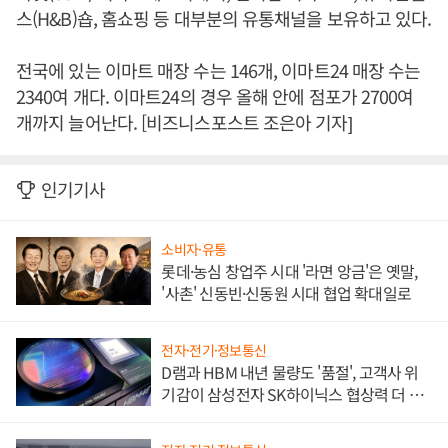
스(H&B)숍, 홈쇼핑 등 대부분의 유통채널을 보유하고 있다.
전국에 있는 이마트 매장 수는 146개, 이마트24 매장 수는
2340여 개다. 이마트24의 경우 올해 안에 점포가 2700여
개까지 늘어난다. [비즈니스포스트 조은아 기자]
인기기사
소비자·유통
롯데·농심 창업주 시대 '라면 앙금'은 옛말,
'사촌' 신동빈·신동원 시대 협업 확대일로
전자·전기·정보통신
D램과 HBM 내년 물량도 '품절', 고객사 위
기감이 삼성전자 SK하이닉스 협상력 더 키
워