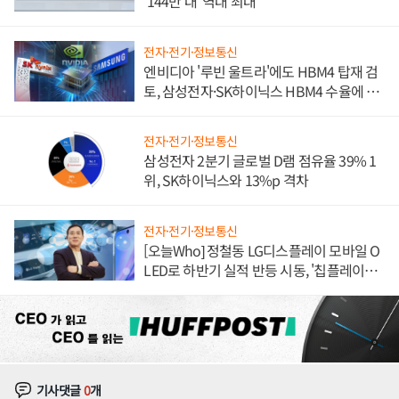
'144만 대' 역대 최대
전자·전기·정보통신
엔비디아 '루빈 울트라'에도 HBM4 탑재 검
토, 삼성전자·SK하이닉스 HBM4 수율에 주
도권 갈린다
전자·전기·정보통신
삼성전자 2분기 글로벌 D램 점유율 39% 1
위, SK하이닉스와 13%p 격차
전자·전기·정보통신
[오늘Who] 정철동 LG디스플레이 모바일 O
LED로 하반기 실적 반등 시동, '칩플레이
션'에 가격 인하 압박은 부담
기사댓글
0
개