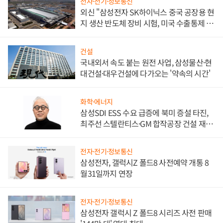
전자·전기·정보통신
외신 "삼성전자 SK하이닉스 중국 공장용 현
지 생산 반도체 장비 시험, 미국 수출통제 대
비"
건설
국내외서 속도 붙는 원전 사업, 삼성물산·현
대건설·대우건설에 다가오는 '약속의 시간'
화학·에너지
삼성SDI ESS 수요 급증에 북미 증설 타진,
최주선 스텔란티스·GM 합작공장 건설 재추
진하나
전자·전기·정보통신
삼성전자, 갤럭시Z 폴드8 사전예약 개통 8
월31일까지 연장
전자·전기·정보통신
삼성전자 갤럭시 Z 폴드8 시리즈 사전 판매