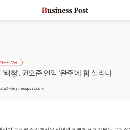
자동차·부품
'쾌청', 권오준 연임 '완주'에 힘 실리나
2
al@businesspost.co.kr
회장이 포스코 실적개선을 앞세워 외부에서 제기되는 교체설