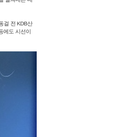
동걸 전 KDB산
 등에도 시선이