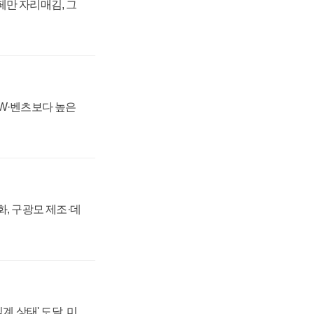
페만 자리매김, 그
MW·벤츠보다 높은
강화, 구광모 제조·데
계 상태' 도달, 미