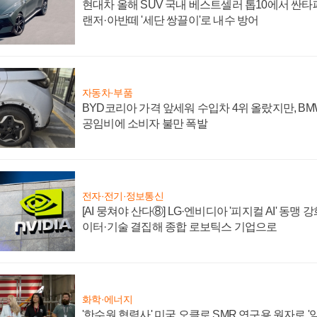
현대차 올해 SUV 국내 베스트셀러 톱10에서 싼타
랜저·아반떼 '세단 쌍끌이'로 내수 방어
자동차·부품
BYD코리아 가격 앞세워 수입차 4위 올랐지만, B
공임비에 소비자 불만 폭발
전자·전기·정보통신
[AI 뭉쳐야 산다⑧] LG·엔비디아 '피지컬 AI' 동맹 
이터·기술 결집해 종합 로보틱스 기업으로
화학·에너지
'한수원 협력사' 미국 오클로 SMR 연구용 원자로 '임