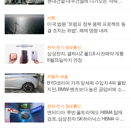
현대건설·대우건설에 다가오는 '약속의
시간'
사회
미국 법원 "트럼프 정부 풍력 프로젝트 동
결 조치는 위법", 해제 명령 내려
전자·전기·정보통신
삼성전자, 갤럭시Z 폴드8 사전예약 개통
8월31일까지 연장
자동차·부품
BYD코리아 가격 앞세워 수입차 4위 올랐
지만, BMW·벤츠보다 높은 공임비에 소비
자 불만 폭발
전자·전기·정보통신
엔비디아 '루빈 울트라'에도 HBM4 탑재
검토, 삼성전자·SK하이닉스 HBM4 수율
에 주도권 갈린다