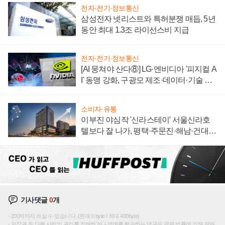
전자·전기·정보통신
삼성전자 넷리스트와 특허분쟁 매듭, 5년
동안 최대 1.3조 라이선스비 지급
전자·전기·정보통신
[AI 뭉쳐야 산다⑧] LG·엔비디아 '피지컬 A
I' 동맹 강화, 구광모 제조·데이터·기술 결
집해 종합 로보틱스 기업으로
소비자·유통
이부진 야심작 '신라스테이' 서울신라호
텔보다 잘 나가, 평택·주문진·해남·건대로
성장판 더 넓힌다
기사댓글
0
개
200자까지 쓰실 수 있습니다. (현재 0 byte / 최대 400byte)
저작권 등 다른 사람의 권리를 침해하거나 명예를 훼손하는 댓글은 관련 법률에 의해 제재