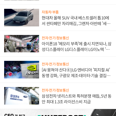
불만 폭발
자동차·부품
현대차 올해 SUV 국내 베스트셀러 톱10에
서 싼타페만 자리매김, 그랜저·아반떼 '세단
쌍끌이'로 내수 방어
전자·전기·정보통신
아이폰18 '메모리 부족'에 출시 지연되나, 삼
성디스플레이 LG디스플레이 LG이노텍 '탈
애플' 수익 다각화 속도
전자·전기·정보통신
[AI 뭉쳐야 산다⑧] LG·엔비디아 '피지컬 AI'
동맹 강화, 구광모 제조·데이터·기술 결집
해 종합 로보틱스 기업으로
전자·전기·정보통신
삼성전자 넷리스트와 특허분쟁 매듭, 5년 동
안 최대 1.3조 라이선스비 지급