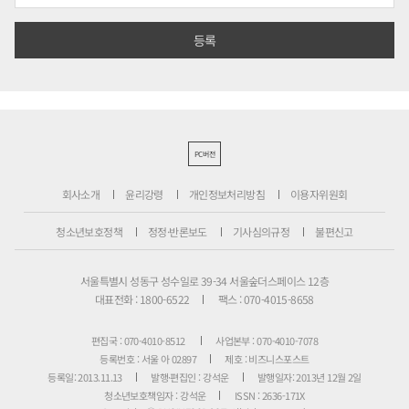
PC버전
회사소개
윤리강령
개인정보처리방침
이용자위원회
청소년보호정책
정정·반론보도
기사심의규정
불편신고
서울특별시 성동구 성수일로 39-34 서울숲더스페이스 12층
대표전화 : 1800-6522
팩스 : 070-4015-8658
편집국 : 070-4010-8512
사업본부 : 070-4010-7078
등록번호 : 서울 아 02897
제호 : 비즈니스포스트
등록일: 2013.11.13
발행·편집인 : 강석운
발행일자: 2013년 12월 2일
청소년보호책임자 : 강석운
ISSN : 2636-171X