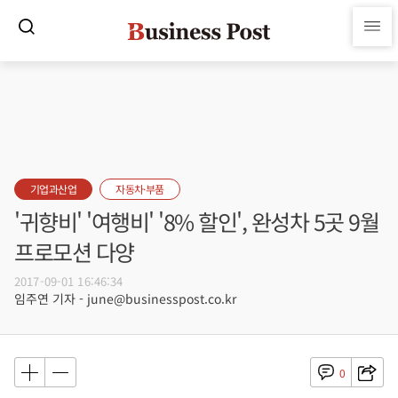
기업과산업
자동차·부품
'귀향비' '여행비' '8% 할인', 완성차 5곳 9월
프로모션 다양
2017-09-01 16:46:34
임주연 기자 - june@businesspost.co.kr
0