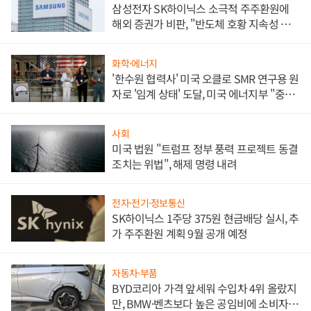
삼성전자 SK하이닉스 소극적 주주환원에
해외 증권가 비판, "반도체 호황 지속성 의
문"
화학·에너지
'한수원 협력사' 미국 오클로 SMR 연구용 원
자로 '임계 상태' 도달, 미국 에너지부 "중요
한 이정표"
사회
미국 법원 "트럼프 정부 풍력 프로젝트 동결
조치는 위법", 해제 명령 내려
전자·전기·정보통신
SK하이닉스 1주당 375원 현금배당 실시, 추
가 주주환원 계획 9월 공개 예정
자동차·부품
BYD코리아 가격 앞세워 수입차 4위 올랐지
만, BMW·벤츠보다 높은 공임비에 소비자