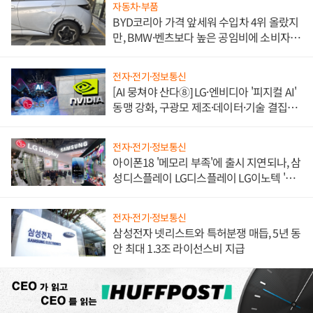
자동차·부품
BYD코리아 가격 앞세워 수입차 4위 올랐지
만, BMW·벤츠보다 높은 공임비에 소비자
불만 폭발
전자·전기·정보통신
[AI 뭉쳐야 산다⑧] LG·엔비디아 '피지컬 AI'
동맹 강화, 구광모 제조·데이터·기술 결집
해 종합 로보틱스 기업으로
전자·전기·정보통신
아이폰18 '메모리 부족'에 출시 지연되나, 삼
성디스플레이 LG디스플레이 LG이노텍 '탈
애플' 수익 다각화 속도
전자·전기·정보통신
삼성전자 넷리스트와 특허분쟁 매듭, 5년 동
안 최대 1.3조 라이선스비 지급