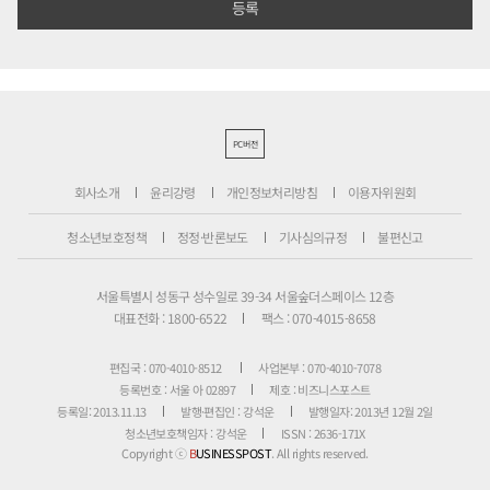
PC버전
회사소개
윤리강령
개인정보처리방침
이용자위원회
청소년보호정책
정정·반론보도
기사심의규정
불편신고
서울특별시 성동구 성수일로 39-34 서울숲더스페이스 12층
대표전화 : 1800-6522
팩스 : 070-4015-8658
편집국 : 070-4010-8512
사업본부 : 070-4010-7078
등록번호 : 서울 아 02897
제호 : 비즈니스포스트
등록일: 2013.11.13
발행·편집인 : 강석운
발행일자: 2013년 12월 2일
청소년보호책임자 : 강석운
ISSN : 2636-171X
Copyright ⓒ
B
USINESSPOST
. All rights reserved.