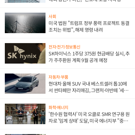
문"
사회
미국 법원 "트럼프 정부 풍력 프로젝트 동결
조치는 위법", 해제 명령 내려
전자·전기·정보통신
SK하이닉스 1주당 375원 현금배당 실시, 추
가 주주환원 계획 9월 공개 예정
자동차·부품
현대차 올해 SUV 국내 베스트셀러 톱10에
서 싼타페만 자리매김, 그랜저·아반떼 '세단
쌍끌이'로 내수 방어
화학·에너지
'한수원 협력사' 미국 오클로 SMR 연구용 원
자로 '임계 상태' 도달, 미국 에너지부 "중요
한 이정표"