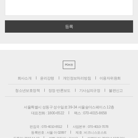
PC버전
회사소개
윤리강령
개인정보처리방침
이용자위원회
청소년보호정책
정정·반론보도
기사심의규정
불편신고
서울특별시 성동구 성수일로 39-34 서울숲더스페이스 12층
대표전화 : 1800-6522
팩스 : 070-4015-8658
편집국 : 070-4010-8512
사업본부 : 070-4010-7078
등록번호 : 서울 아 02897
제호 : 비즈니스포스트