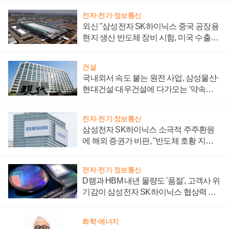
전자·전기·정보통신
외신 "삼성전자 SK하이닉스 중국 공장용
현지 생산 반도체 장비 시험, 미국 수출통
제 대비"
건설
국내외서 속도 붙는 원전 사업, 삼성물산·
현대건설·대우건설에 다가오는 '약속의
시간'
전자·전기·정보통신
삼성전자 SK하이닉스 소극적 주주환원
에 해외 증권가 비판, "반도체 호황 지속
성 의문"
전자·전기·정보통신
D램과 HBM 내년 물량도 '품절', 고객사 위
기감이 삼성전자 SK하이닉스 협상력 더
키워
화학·에너지