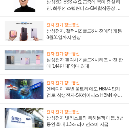
삼성SDI ESS 수요 급증에 북미 증설 타
진, 최주선 스텔란티스·GM 합작공장 건
설 재추진하나
전자·전기·정보통신
삼성전자, 갤럭시Z 폴드8 사전예약 개통
8월31일까지 연장
전자·전기·정보통신
삼성전자 갤럭시 Z 폴드8 시리즈 사전 판
매 '144만 대' 역대 최대
전자·전기·정보통신
엔비디아 '루빈 울트라'에도 HBM4 탑재
검토, 삼성전자·SK하이닉스 HBM4 수율
에 주도권 갈린다
전자·전기·정보통신
삼성전자 넷리스트와 특허분쟁 매듭, 5년
동안 최대 1.3조 라이선스비 지급