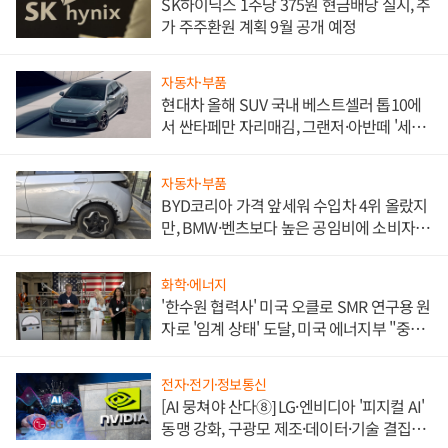
SK하이닉스 1주당 375원 현금배당 실시, 추
가 주주환원 계획 9월 공개 예정
자동차·부품
현대차 올해 SUV 국내 베스트셀러 톱10에
서 싼타페만 자리매김, 그랜저·아반떼 '세단
쌍끌이'로 내수 방어
자동차·부품
BYD코리아 가격 앞세워 수입차 4위 올랐지
만, BMW·벤츠보다 높은 공임비에 소비자
불만 폭발
화학·에너지
'한수원 협력사' 미국 오클로 SMR 연구용 원
자로 '임계 상태' 도달, 미국 에너지부 "중요
한 이정표"
전자·전기·정보통신
[AI 뭉쳐야 산다⑧] LG·엔비디아 '피지컬 AI'
동맹 강화, 구광모 제조·데이터·기술 결집