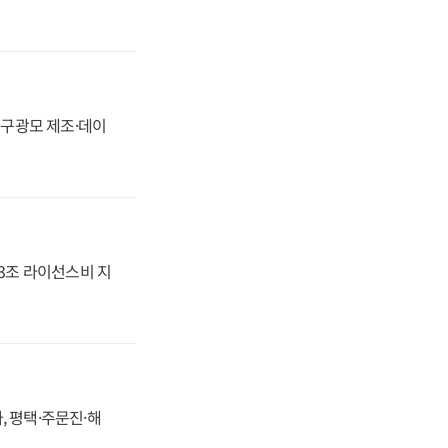
화, 구광모 제조·데이
.3조 라이선스비 지
, 평택·주문진·해