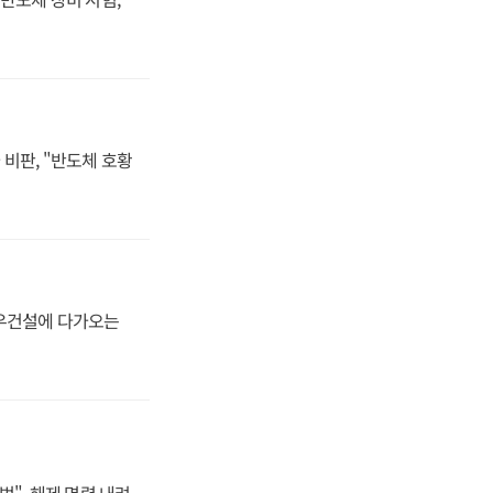
비판, "반도체 호황
대우건설에 다가오는
법", 해제 명령 내려