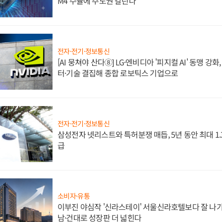
M4 수율에 주도권 갈린다
전자·전기·정보통신
[AI 뭉쳐야 산다⑧] LG·엔비디아 '피지컬 AI' 동맹 강
터·기술 결집해 종합 로보틱스 기업으로
전자·전기·정보통신
삼성전자 넷리스트와 특허분쟁 매듭, 5년 동안 최대 1
급
소비자·유통
이부진 야심작 '신라스테이' 서울신라호텔보다 잘 나가
남·건대로 성장판 더 넓힌다